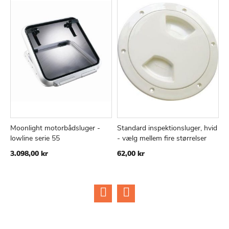
Moonlight motorbådsluger -
Standard inspektionsluger, hvid
I
TILFØJ
SAMMENLIGN
TILFØJ
SAMMEN
Læg i kurv
Læg i kurv
lowline serie 55
- vælg mellem fire størrelser
h
TIL
TIL
3.098,00 kr
62,00 kr
8
ØNSKE
ØNSKE
LISTE
LISTE