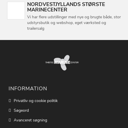
NORDVESTJYLLANDS STØRSTE
MARINECENTER
Vi har flere udstillinger med nye og brugte både, stor
udstyrsbutik og webshop, eget værksted og
trailersalg
INFORMATION
Privatliv og cookie politik
Søgeord
Avanceret søgning