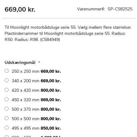
669,00 kr.
Gå
Varenummer
SP-C582525
til
starten
af
Til Moonlight motorbådsluge serie 55. Vælg mellem flere størrelser.
billedgalleriet
Plastinderrammer til Moonlight motorbådsluge serie 55. Radius:
R50. Radius: R98. (C584949)
Udskæringsmål
250 x 250 mm
669,00 kr.
340 x 200 mm
669,00 kr.
420 x 420 mm
800,00 kr.
450 x 320 mm
669,00 kr.
500 x 370 mm
800,00 kr.
500 x 500 mm
800,00 kr.
495 x 495 mm
850,00 kr.