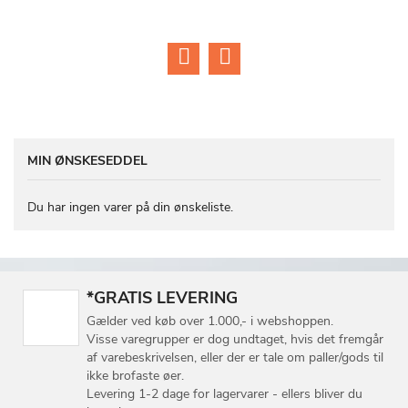
6
LISTE
LISTE
MIN ØNSKESEDDEL
Du har ingen varer på din ønskeliste.
*GRATIS LEVERING
Gælder ved køb over 1.000,- i webshoppen.
Visse varegrupper er dog undtaget, hvis det fremgår
af varebeskrivelsen, eller der er tale om paller/gods til
ikke brofaste øer.
Levering 1-2 dage for lagervarer - ellers bliver du