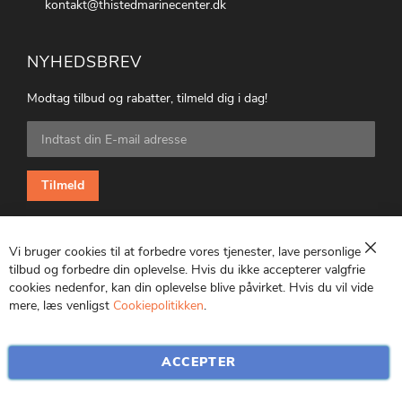
kontakt@thistedmarinecenter.dk
NYHEDSBREV
Modtag tilbud og rabatter, tilmeld dig i dag!
Tilmeld
dig
vores
nyhedsbrev:
Tilmeld
Vi bruger cookies til at forbedre vores tjenester, lave personlige
Luk
tilbud og forbedre din oplevelse. Hvis du ikke accepterer valgfrie
cookies nedenfor, kan din oplevelse blive påvirket. Hvis du vil vide
CVR: 25847369
mere, læs venligst
Cookiepolitikken
.
ACCEPTER