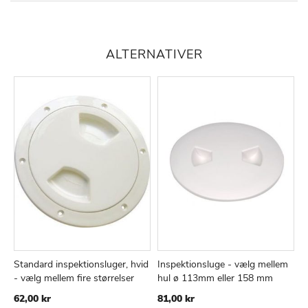
ALTERNATIVER
Standard inspektionsluger, hvid
Inspektionsluge - vælg mellem
T
TILFØJ
SAMMENLIGN
TILFØJ
SAMMEN
Læg i kurv
Læg i kurv
- vælg mellem fire størrelser
hul ø 113mm eller 158 mm
r
TIL
TIL
e
62,00 kr
81,00 kr
ØNSKE
ØNSKE