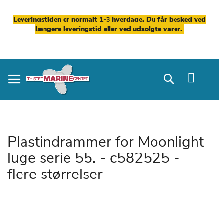
Leveringstiden er normalt 1-3 hverdage. Du får besked ved
længere leveringstid eller ved udsolgte varer.
Skip
to
Search
Content
Plastindrammer for Moonlight
luge serie 55. - c582525 -
flere størrelser
Gå
til
slutningen