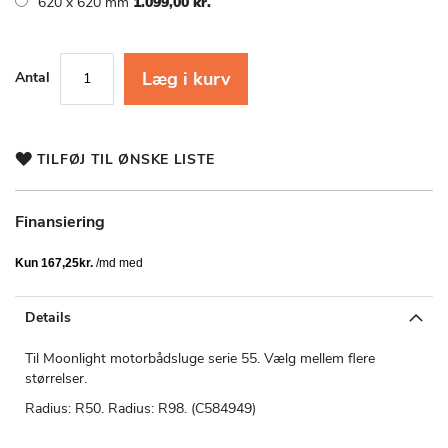
620 x 620 mm
1.099,00 kr.
Læg i kurv
Antal
TILFØJ TIL ØNSKE LISTE
Finansiering
Details
Til Moonlight motorbådsluge serie 55. Vælg mellem flere
størrelser.
Radius: R50. Radius: R98. (C584949)