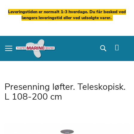
Leveringstiden er normalt 1-3 hverdage. Du får besked ved
længere leveringstid eller ved udsolgte varer.
Skip
to
Search
Content
Presenning løfter. Teleskopisk.
L 108-200 cm
Gå
til
slutningen
af