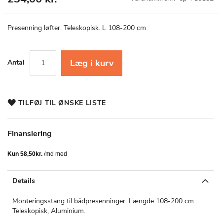
til
starten
af
Presenning løfter. Teleskopisk. L 108-200 cm
billedgalleriet
Læg i kurv
Antal
TILFØJ TIL ØNSKE LISTE
Finansiering
Details
Monteringsstang til bådpresenninger. Længde 108-200 cm.
Teleskopisk, Aluminium.