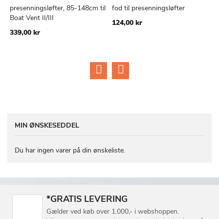
presenningsløfter, 85-148cm til
fod til presenningsløfter
V
TILFØJ
SAMMENLIGN
TILFØJ
SAMMEN
Læg i kurv
Læg i kurv
Boat Vent II/III
t
124,00 kr
TIL
TIL
S
339,00 kr
ØNSKE
ØNSKE
Ti
3
LISTE
LISTE
MIN ØNSKESEDDEL
Du har ingen varer på din ønskeliste.
*GRATIS LEVERING
Gælder ved køb over 1.000,- i webshoppen.