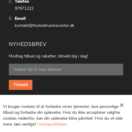
Telefon
97971222
Email
kontakt@thistedmarinecenter.dk
NYHEDSBREV
Modtag tilbud og rabatter, tilmeld dig i dag!
Tilmeld
dig
vores
nyhedsbrev:
Tilmeld
Vi bruger cookies til at forbedre vores tjenester, lave personlige
Luk
tilbud og forbedre din oplevelse. Hvis du ikke accepterer valgfrie
cookies nedenfor, kan din oplevelse blive påvirket. Hvis du vil vide
CVR: 25847369
mere, læs venligst
Cookiepolitikken
.