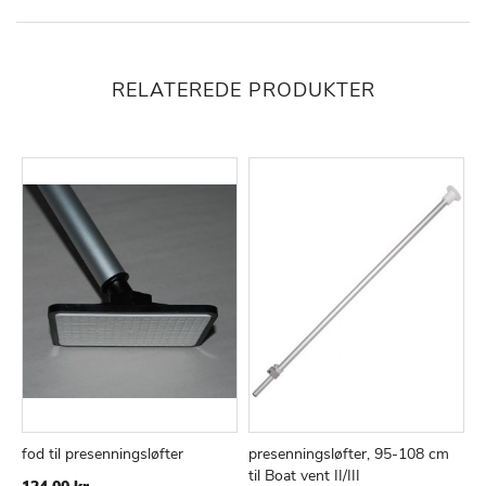
RELATEREDE PRODUKTER
fod til presenningsløfter
presenningsløfter, 95-108 cm
p
til Boat vent II/III
t
TILFØJ
SAMMENLIGN
TILFØJ
SAMMENLIGN