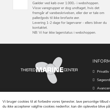
Gælder ved køb over 1.000,- i webshoppen.
Visse varegrupper er dog undtaget, hvis det
fremgår af varebeskrivelsen, eller der er tale om
paller/gods til ikke brofaste øer.
Levering 1-2 dage for lagervarer - ellers bliver du
kontaktet.
NB: Vi har ikke lagerstatus i webshoppen.
INFOR
Privatliv
Søgeord
Avancer
Cookie S
Vi bruger cookies til at forbedre vores tjenester, lave personlige tilbud
Kontakt
du ikke accepterer valgfrie cookies nedenfor, kan din oplevelse blive påv