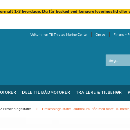
normalt 1-3 hverdage. Du får besked ved længere leveringstid eller 
Velkommen Til Thisted Marine Center
Om os
Finans – F
Search
OTORER
DELE TIL BÅDMOTORER
TRAILERE & TILBEHØR
2 Presenningsstativ.
Presennings stativ i aluminium. Båd med mast. 10 meter,