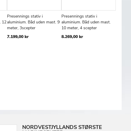
Presennings stativ i
Presennings stativ i
Presenni
FØJ
SAMMENLIGN
TILFØJ
SAMMENLIGN
TILFØJ
SAMMENL
Læg i kurv
Læg i kurv
Læg
. 12
aluminium. Båd uden mast. 9
aluminium. Båd uden mast.
alumini
TIL
TIL
meter, 3scepter
10 meter, 4 scepter
meter, 5
SKE
ØNSKE
ØNSKE
7.199,00 kr
8.269,00 kr
7.099,0
TE
LISTE
LISTE
NORDVESTJYLLANDS STØRSTE