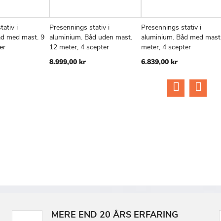
ativ i
Presennings stativ i
Presennings stativ i
TILFØJ
SAMMENLIGN
TILFØJ
SAMMENLIGN
TIL
v
Læg i kurv
Læg i kurv
åd med mast. 9
aluminium. Båd uden mast.
aluminium. Båd med mast
TIL
TIL
TIL
er
12 meter, 4 scepter
meter, 4 scepter
ØNSKE
ØNSKE
ØN
8.999,00 kr
6.839,00 kr
LISTE
LISTE
LIS
MERE END 20 ÅRS ERFARING