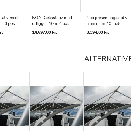
ativ med
NOA Dæksstativ med
Noa presenningsstativ i
m. 3 pos.
udligger, 10m. 4 pos.
aluminium 10 meter
ØJ
AMMENLIGN
TILFØJ
SAMMENLIGN
TILFØJ
SAMMENLI
TIL
TIL
r.
14.697,00 kr.
8.394,00 kr.
KE
ØNSKE
ØNSKE
E
LISTE
LISTE
ALTERNATIV