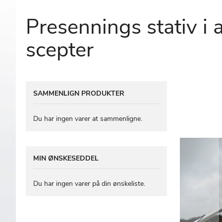
Presennings stativ i
scepter
Gå
SAMMENLIGN PRODUKTER
til
slutningen
af
Du har ingen varer at sammenligne.
billedgalleriet
MIN ØNSKESEDDEL
Du har ingen varer på din ønskeliste.