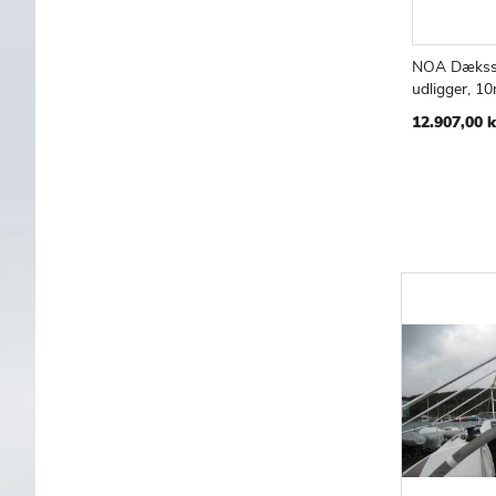
NOA Dæksst
udligger, 10
TILF
S
TIL
12.907,00 k
ØNS
LIST