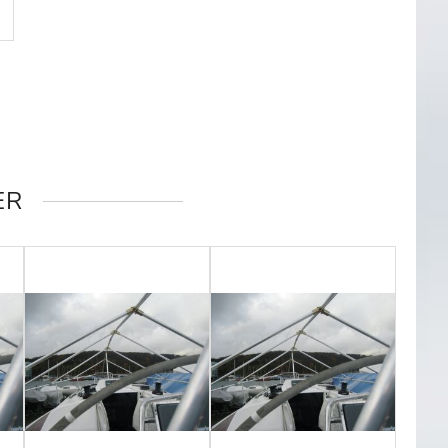
GN
ER