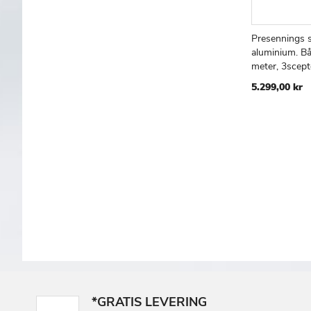
Presennings st
Læg i kur
aluminium. B
meter, 3scept
5.299,00 kr
*GRATIS LEVERING