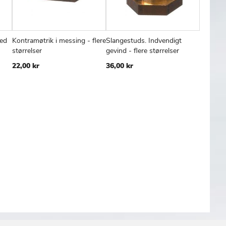
med
Kontramøtrik i messing - flere
Slangestuds. Indvendigt
Slanges
FØJ
SAMMENLIGN
TILFØJ
SAMMENLIGN
TILFØJ
SAMMENL
Læg i kurv
Læg i kurv
Læg
størrelser
gevind - flere størrelser
udvendig
TIL
TIL
størrels
22,00 kr
36,00 kr
SKE
ØNSKE
ØNSKE
27,00 k
TE
LISTE
LISTE