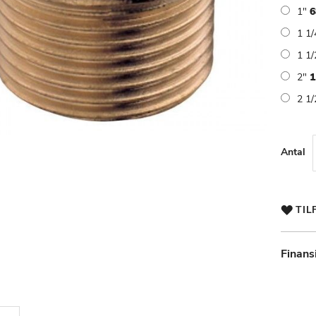
1"
6
1 1
1 1
2"
1
2 1
Antal
TIL
Finans