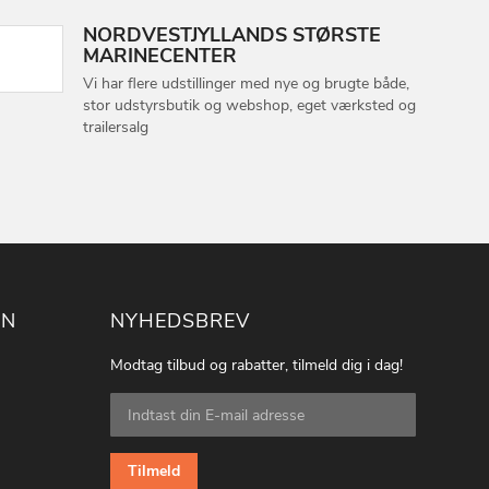
NORDVESTJYLLANDS STØRSTE
MARINECENTER
Vi har flere udstillinger med nye og brugte både,
stor udstyrsbutik og webshop, eget værksted og
trailersalg
ON
NYHEDSBREV
Modtag tilbud og rabatter, tilmeld dig i dag!
Tilmeld
dig
vores
nyhedsbrev:
Tilmeld