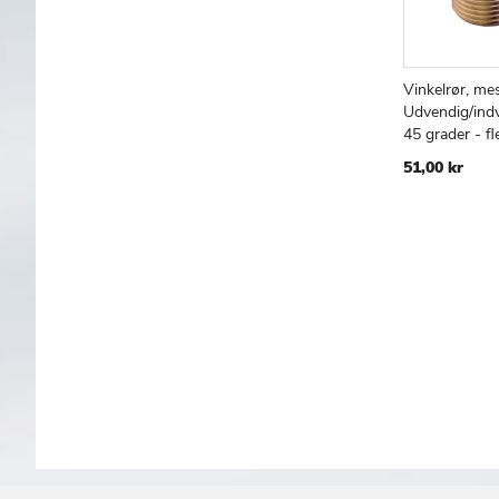
Vinkelrør, me
Læg i kur
Udvendig/indv
45 grader - fl
51,00 kr