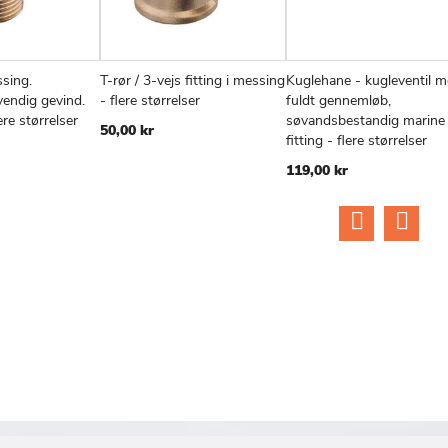
ssing.
T-rør / 3-vejs fitting i messing
Kuglehane - kugleventil 
TILFØJ
SAMMENLIGN
TILFØJ
SAMMENLIGN
TIL
v
Læg i kurv
Læg i kurv
endig gevind.
- flere størrelser
fuldt gennemløb,
TIL
TIL
TIL
ere størrelser
søvandsbestandig marine
50,00 kr
ØNSKE
ØNSKE
ØN
fitting - flere størrelser
LISTE
LISTE
LIS
119,00 kr