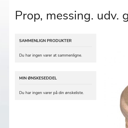
Prop, messing. udv. g
Gå
SAMMENLIGN PRODUKTER
til
slutningen
af
Du har ingen varer at sammenligne.
billedgalleriet
MIN ØNSKESEDDEL
Du har ingen varer på din ønskeliste.