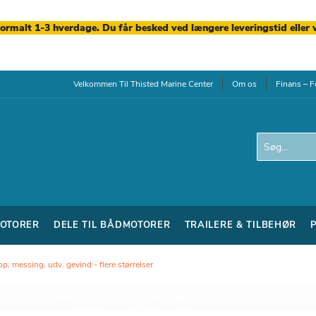
normalt 1-3 hverdage. Du får besked ved længere leveringstid eller 
Velkommen Til Thisted Marine Center
Om os
Finans – F
Search
OTORER
DELE TIL BÅDMOTORER
TRAILERE & TILBEHØR
op, messing. udv. gevind - flere størrelser