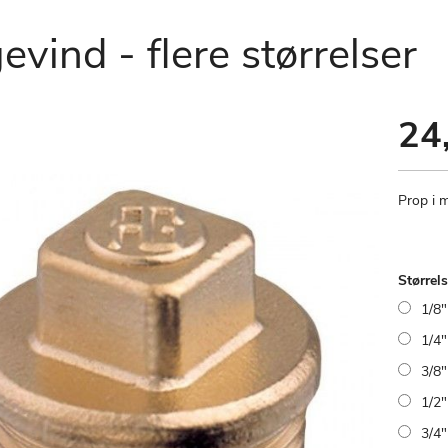
evind - flere størrelser
24,
Prop i 
Størrels
1/8
1/4
3/8
1/2
3/4