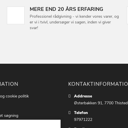
MERE END 20 ÅRS ERFARING
Professionel rådgivning - vi kender vores varer, og
er vi i tvivl, undersøger vi sagen, inden vi giver
svar!
MATION
KONTAKTINFORMATI
 og cookie politik
Addresse
Østerbakken 91, 7700 Thisted
Telefon
et søgning
97971222
ettings