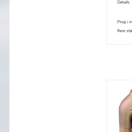
Details
Prop i 
flere st