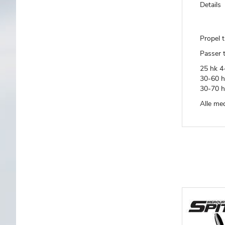
Details
Propel t
Passer ti
25 hk 4
30-60 h
30-70 h
Alle me