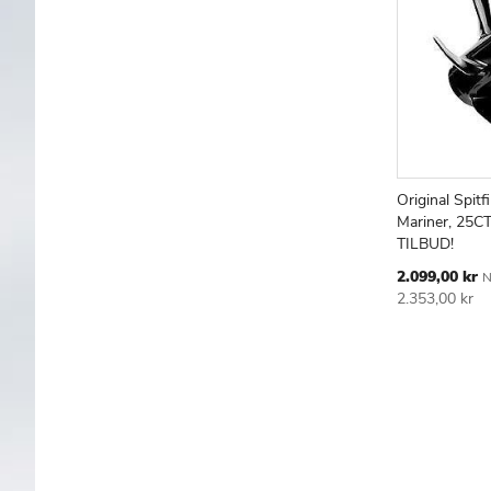
Original Spitf
Læg i kur
Mariner, 25CT
TILBUD!
Tilbudspris
2.099,00 kr
N
2.353,00 kr