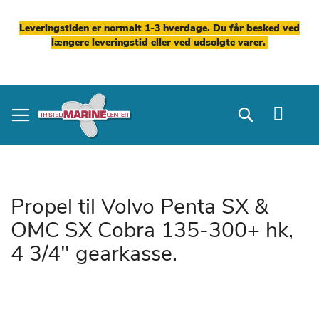
Leveringstiden er normalt 1-3 hverdage. Du får besked ved
længere leveringstid eller ved udsolgte varer.
Skip
to
Search
Content
Propel til Volvo Penta SX &
OMC SX Cobra 135-300+ hk,
4 3/4" gearkasse.
Gå
til
slutningen