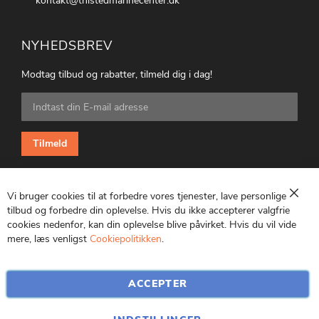
kontakt@thistedmarinecenter.dk
NYHEDSBREV
Modtag tilbud og rabatter, tilmeld dig i dag!
Tilmeld
dig
vores
nyhedsbrev:
Tilmeld
Vi bruger cookies til at forbedre vores tjenester, lave personlige
Luk
tilbud og forbedre din oplevelse. Hvis du ikke accepterer valgfrie
cookies nedenfor, kan din oplevelse blive påvirket. Hvis du vil vide
CVR: 25847369
mere, læs venligst
Cookiepolitikken
.
ACCEPTER