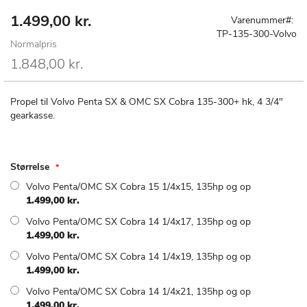
1.499,00 kr.
Special
Gå
Varenummer
Price
til
TP-135-300-Volvo
Normalpris
starten
af
1.848,00 kr.
billedgalleriet
Propel til Volvo Penta SX & OMC SX Cobra 135-300+ hk, 4 3/4"
gearkasse.
Størrelse
Volvo Penta/OMC SX Cobra 15 1/4x15, 135hp og op
1.499,00 kr.
Volvo Penta/OMC SX Cobra 14 1/4x17, 135hp og op
1.499,00 kr.
Volvo Penta/OMC SX Cobra 14 1/4x19, 135hp og op
1.499,00 kr.
Volvo Penta/OMC SX Cobra 14 1/4x21, 135hp og op
1.499,00 kr.