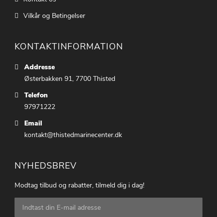
Vilkår og Betingelser
KONTAKTINFORMATION
Addresse
Østerbakken 91, 7700 Thisted
Telefon
97971222
Email
kontakt@thistedmarinecenter.dk
NYHEDSBREV
Modtag tilbud og rabatter, tilmeld dig i dag!
Tilmeld
dig