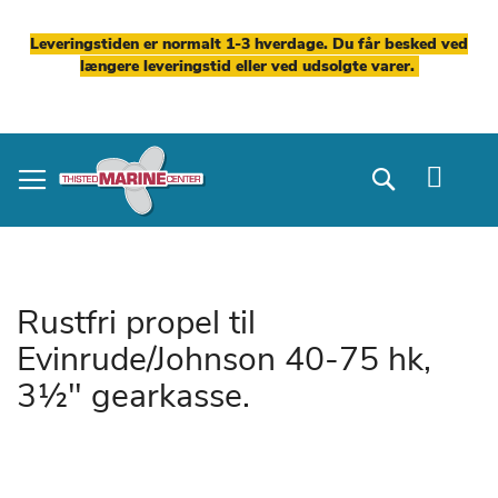
Leveringstiden er normalt 1-3 hverdage. Du får besked ved
længere leveringstid eller ved udsolgte varer.
Skip
to
Search
Content
Rustfri propel til
Evinrude/Johnson 40-75 hk,
3½" gearkasse.
Gå
til
slutningen