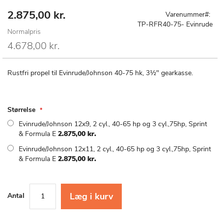
2.875,00 kr.
Special
Gå
Varenummer
Price
til
TP-RFR40-75- Evinrude
Normalpris
starten
af
4.678,00 kr.
billedgalleriet
Rustfri propel til Evinrude/Johnson 40-75 hk, 3½" gearkasse.
Størrelse
Evinrude/Johnson 12x9, 2 cyl., 40-65 hp og 3 cyl.,75hp, Sprint
& Formula E
2.875,00 kr.
Evinrude/Johnson 12x11, 2 cyl., 40-65 hp og 3 cyl.,75hp, Sprint
& Formula E
2.875,00 kr.
Læg i kurv
Antal