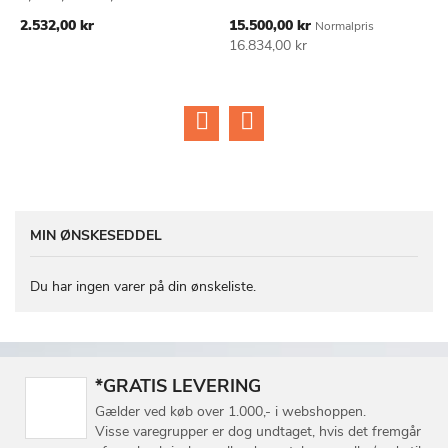
2
TIL
TIL
Tilbudspris
2.532,00 kr
15.500,00 kr
Normalpris
ØNSKE
ØNSKE
16.834,00 kr
LISTE
LISTE
MIN ØNSKESEDDEL
Du har ingen varer på din ønskeliste.
*GRATIS LEVERING
Gælder ved køb over 1.000,- i webshoppen.
Visse varegrupper er dog undtaget, hvis det fremgår