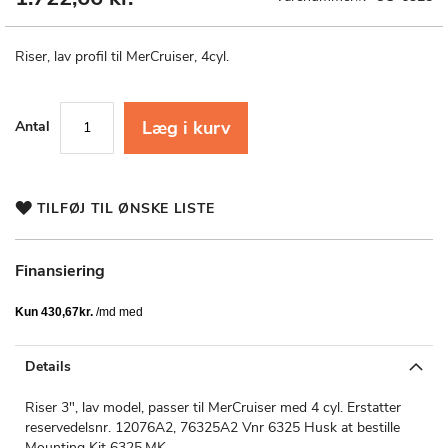
til
starten
af
Riser, lav profil til MerCruiser, 4cyl.
billedgalleriet
Læg i kurv
Antal
TILFØJ TIL ØNSKE LISTE
Finansiering
Details
Riser 3", lav model, passer til MerCruiser med 4 cyl. Erstatter
reservedelsnr. 12076A2, 76325A2 Vnr 6325 Husk at bestille
Mounting Kit 6325.MK