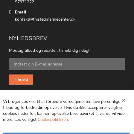
97971222
Email
kontakt@thistedmarinecenter.dk
NYHEDSBREV
Modtag tilbud og rabatter, tilmeld dig i dag!
Tilmeld
dig
vores
nyhedsbrev:
Tilmeld
Vi bruger cookies til at forbedre vores tjenester, lave personlige
Luk
tilbud og forbedre din oplevelse. Hvis du ikke accepterer valgfrie
cookies nedenfor, kan din oplevelse blive påvirket. Hvis du vil vide
CVR: 25847369
mere, læs venligst
Cookiepolitikken
.