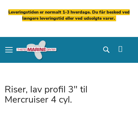
Leveringstiden er normalt 1-3 hverdage. Du får besked ved
længere leveringstid eller ved udsolgte varer.
Skip
to
Search
Content
Riser, lav profil 3" til
Mercruiser 4 cyl.
Gå
til
slutningen
af