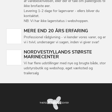
af varebeskrivelsen, eller der er tale om paller/gods til
ikke brofaste øer.
Levering 1-2 dage for lagervarer - ellers bliver du
kontaktet.
NB: Vi har ikke lagerstatus i webshoppen.
MERE END 20 ÅRS ERFARING
Professionel rådgivning - vi kender vores varer, og er
vi i tvivl, undersøger vi sagen, inden vi giver svar!
NORDVESTJYLLANDS STØRSTE
MARINECENTER
Vi har flere udstillinger med nye og brugte både, stor
udstyrsbutik og webshop, eget værksted og
trailersalg