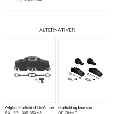
ALTERNATIVER
Original Manifold til MerCruiser
Manifold og knæ sæt
O
TILFØJ
SAMMENLIGN
TILFØJ
SAMMEN
Læg i kurv
Læg i kurv
5,0 - 5,7 - 305, 350 V8
ORIGINALT