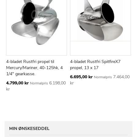
4-bladet Rustfri propel til
4-bladet Rustfri SpitfireX7
TILFØJ
SAMMENLIGN
TILFØJ
SAMMEN
Læg i kurv
Læg i kurv
Mercury/Mariner, 40-125hk, 4
propel, 13 x 17
TIL
TIL
1/4" gearkasse.
Tilbudspris
6.695,00 kr
7.464,00
Normalpris
ØNSKE
ØNSKE
Tilbudspris
4.799,00 kr
6.198,00
kr
Normalpris
LISTE
LISTE
kr
MIN ØNSKESEDDEL