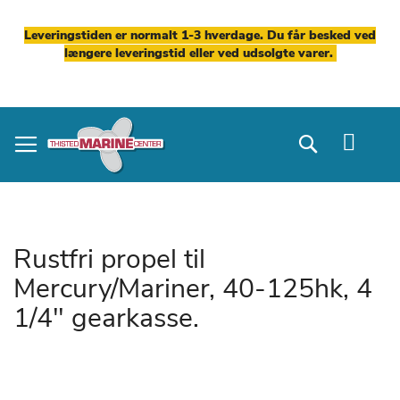
Leveringstiden er normalt 1-3 hverdage. Du får besked ved
længere leveringstid eller ved udsolgte varer.
Skip
to
Search
Content
Rustfri propel til
Mercury/Mariner, 40-125hk, 4
1/4" gearkasse.
Gå
til
slutningen