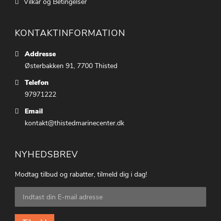
Vilkår og Betingelser
KONTAKTINFORMATION
Addresse
Østerbakken 91, 7700 Thisted
Telefon
97971222
Email
kontakt@thistedmarinecenter.dk
NYHEDSBREV
Modtag tilbud og rabatter, tilmeld dig i dag!
Tilmeld
dig
vores
nyhedsbrev: