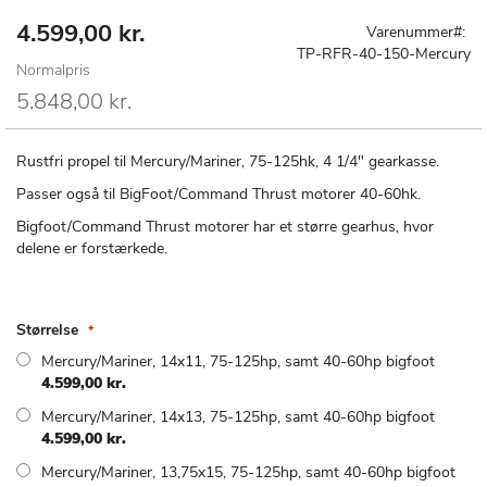
4.599,00 kr.
Special
Gå
Varenummer
Price
til
TP-RFR-40-150-Mercury
Normalpris
starten
af
5.848,00 kr.
billedgalleriet
Rustfri propel til Mercury/Mariner, 75-125hk, 4 1/4" gearkasse.
Passer også til BigFoot/Command Thrust motorer 40-60hk.
Bigfoot/Command Thrust motorer har et større gearhus, hvor
delene er forstærkede.
Størrelse
Mercury/Mariner, 14x11, 75-125hp, samt 40-60hp bigfoot
4.599,00 kr.
Mercury/Mariner, 14x13, 75-125hp, samt 40-60hp bigfoot
4.599,00 kr.
Mercury/Mariner, 13,75x15, 75-125hp, samt 40-60hp bigfoot