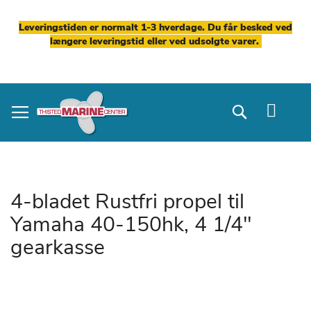
Leveringstiden er normalt 1-3 hverdage. Du får besked ved
længere leveringstid eller ved udsolgte varer.
Skip
to
Search
Content
4-bladet Rustfri propel til
Yamaha 40-150hk, 4 1/4"
gearkasse
Gå
til
slutningen