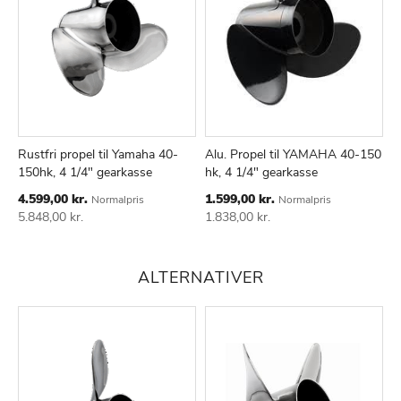
Rustfri propel til Yamaha 40-
Alu. Propel til YAMAHA 40-150
150hk, 4 1/4" gearkasse
hk, 4 1/4" gearkasse
TILFØJ
SAMMENLIGN
TILFØJ
SAMMENLIGN
TIL
TIL
Special
Special
4.599,00 kr.
1.599,00 kr.
Normalpris
Normalpris
ØNSKE
ØNSKE
Price
Price
5.848,00 kr.
1.838,00 kr.
LISTE
LISTE
ALTERNATIVER