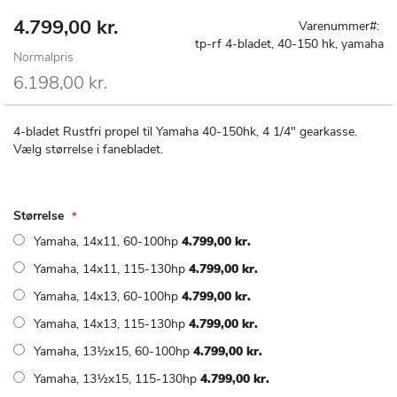
4.799,00 kr.
Special
Gå
Varenummer
Price
til
tp-rf 4-bladet, 40-150 hk, yamaha
Normalpris
starten
af
6.198,00 kr.
billedgalleriet
4-bladet Rustfri propel til Yamaha 40-150hk, 4 1/4" gearkasse.
Vælg størrelse i fanebladet.
Størrelse
Yamaha, 14x11, 60-100hp
4.799,00 kr.
Yamaha, 14x11, 115-130hp
4.799,00 kr.
Yamaha, 14x13, 60-100hp
4.799,00 kr.
Yamaha, 14x13, 115-130hp
4.799,00 kr.
Yamaha, 13½x15, 60-100hp
4.799,00 kr.
Yamaha, 13½x15, 115-130hp
4.799,00 kr.