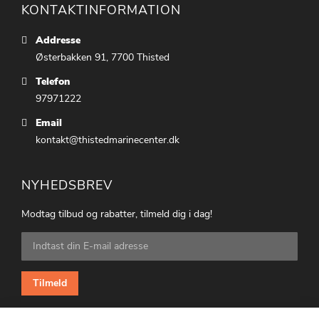
KONTAKTINFORMATION
Addresse
Østerbakken 91, 7700 Thisted
Telefon
97971222
Email
kontakt@thistedmarinecenter.dk
NYHEDSBREV
Modtag tilbud og rabatter, tilmeld dig i dag!
Tilmeld
dig
vores
nyhedsbrev:
Tilmeld