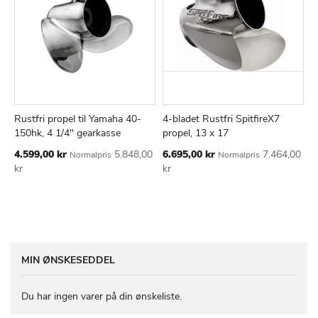
Rustfri propel til Yamaha 40-
4-bladet Rustfri SpitfireX7
TILFØJ
SAMMENLIGN
TILFØJ
SAMMEN
Læg i kurv
Læg i kurv
150hk, 4 1/4" gearkasse
propel, 13 x 17
TIL
TIL
Tilbudspris
Tilbudspris
4.599,00 kr
5.848,00
6.695,00 kr
7.464,00
Normalpris
Normalpris
ØNSKE
ØNSKE
kr
kr
LISTE
LISTE
MIN ØNSKESEDDEL
Du har ingen varer på din ønskeliste.