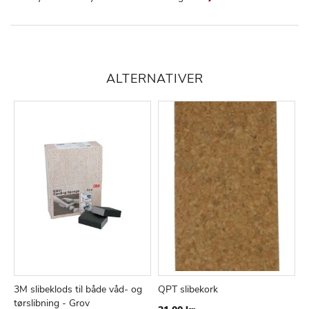
ALTERNATIVER
3M slibeklods til både våd- og
QPT slibekork
S
TILFØJ
SAMMENLIGN
TILFØJ
SAMMEN
Læg i kurv
Læg i kurv
tørslibning - Grov
7