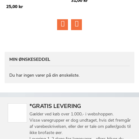
31,00 kr
TIL
TIL
25,00 kr
1
ØNSKE
ØNSKE
LISTE
LISTE
MIN ØNSKESEDDEL
Du har ingen varer på din ønskeliste.
*GRATIS LEVERING
Gælder ved køb over 1.000,- i webshoppen.
Visse varegrupper er dog undtaget, hvis det fremgår
af varebeskrivelsen, eller der er tale om paller/gods til
ikke brofaste øer.
Levering 1-2 dage for lagervarer - ellers bliver du