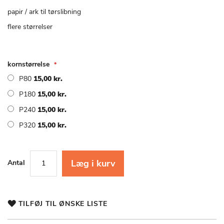
starten
af
papir / ark til tørslibning
billedgalleriet
flere størrelser
kornstørrelse
P80
15,00 kr.
P180
15,00 kr.
P240
15,00 kr.
P320
15,00 kr.
Læg i kurv
Antal
TILFØJ TIL ØNSKE LISTE