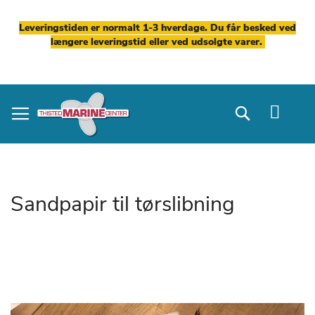
Leveringstiden er normalt 1-3 hverdage. Du får besked ved
længere leveringstid eller ved udsolgte varer.
Skip
to
Search
Content
Sandpapir til tørslibning
Gå
til
slutningen
af
billedgalleriet