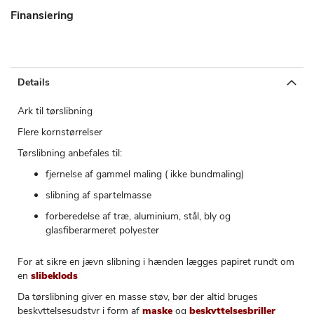
Finansiering
Details
Ark til tørslibning
Flere kornstørrelser
Tørslibning anbefales til:
fjernelse af gammel maling ( ikke bundmaling)
slibning af spartelmasse
forberedelse af træ, aluminium, stål, bly og
glasfiberarmeret polyester
For at sikre en jævn slibning i hænden lægges papiret rundt om
en
slibeklods
Da tørslibning giver en masse støv, bør der altid bruges
beskyttelsesudstyr i form af
maske
og
beskyttelsesbriller