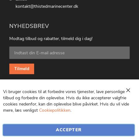
kontakt@thistedmarinecenter.dk
NYHEDSBREV
Modtag tilbud og rabatter, tilmeld dig i dag!
Tilmeld
dig
vores
nyhedsbrev:
Tilmeld
Vi bruger cookies til at forbedre vores tjenester, lave personlige
Luk
tilbud og forbedre din oplevelse. Hvis du ikke accepterer valgfrie
cookies nedenfor, kan din oplevelse blive påvirket. Hvis du vil vide
CVR: 25847369
mere, læs venligst
Cookiepolitikken
.
ACCEPTER