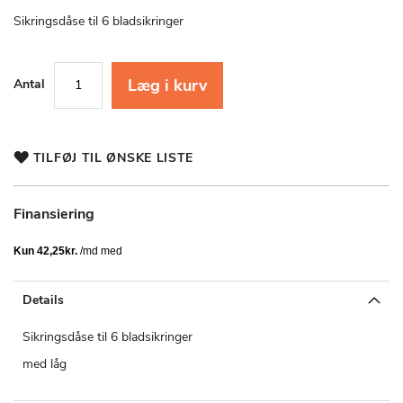
starten
af
Sikringsdåse til 6 bladsikringer
billedgalleriet
Læg i kurv
Antal
TILFØJ TIL ØNSKE LISTE
Finansiering
Details
Sikringsdåse til 6 bladsikringer
med låg