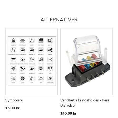
ALTERNATIVER
Symbolark
Vandtæt sikringsholder - flere
L
TILFØJ
SAMMENLIGN
TILFØJ
SAMMEN
Læg i kurv
Læg i kurv
størrelser
15,00 kr
8
TIL
TIL
145,00 kr
ØNSKE
ØNSKE