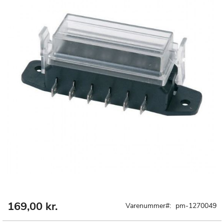
169,00 kr.
Gå
Varenummer
pm-1270049
til