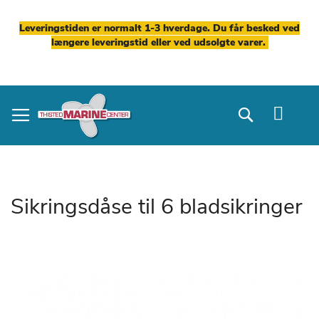
Leveringstiden er normalt 1-3 hverdage. Du får besked ved
længere leveringstid eller ved udsolgte varer.
Skip
to
Search
Content
Sikringsdåse til 6 bladsikringer
Gå
til
slutningen
af
billedgalleriet