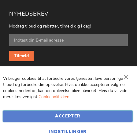
NYHEDSBREV
Modtag tilbud og rabatter, tilmeld dig i dag!
Tilmeld
dig
vores
nyhedsbrev:
Tilmeld
Vi bruger cookies til at forbedre vores tjenester, lave personlige
Luk
tilbud og forbedre din oplevelse. Hvis du ikke accepterer valgfrie
cookies nedenfor, kan din oplevelse blive påvirket. Hvis du vil vide
CVR: 25847369
mere, læs venligst
Cookiepolitikken
.
ACCEPTER
INDSTILLINGER