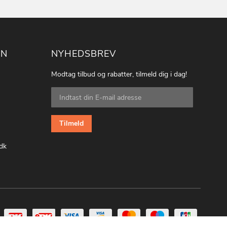
ON
NYHEDSBREV
Modtag tilbud og rabatter, tilmeld dig i dag!
Tilmeld
dig
vores
nyhedsbrev:
Tilmeld
dk