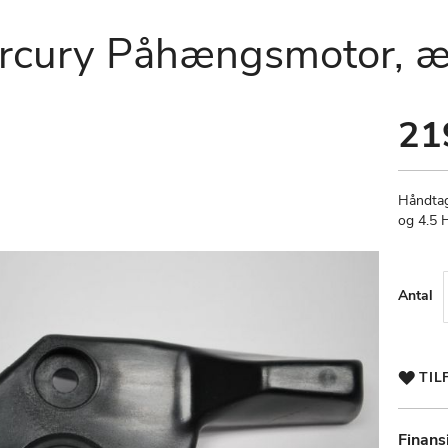
mercury Påhængsmotor, æ
21
Håndtag
og 4.5 
Antal
TIL
Finans