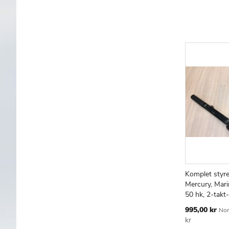
Komplet styre
Læg i kur
Mercury, Mari
50 hk, 2-takt-
Tilbudspris
995,00 kr
Nor
kr