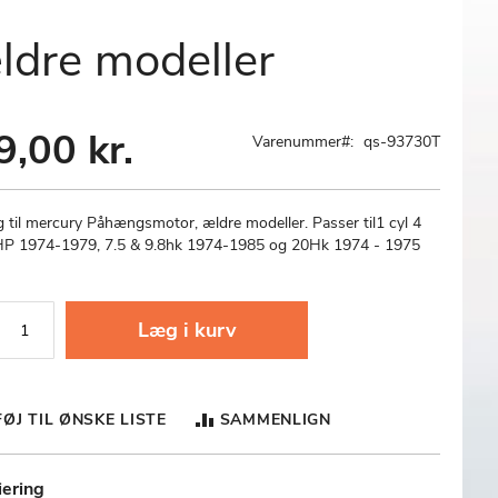
ldre modeller
9,00 kr.
Varenummer
qs-93730T
 til mercury Påhængsmotor, ældre modeller. Passer til1 cyl 4
HP 1974-1979, 7.5 & 9.8hk 1974-1985 og 20Hk 1974 - 1975
Læg i kurv
FØJ TIL ØNSKE LISTE
SAMMENLIGN
iering