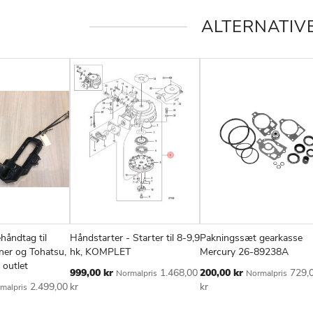
ALTERNATIV
håndtag til
Håndstarter - Starter til 8-9,9
Pakningssæt gearkasse
TILFØJ
SAMMENLIGN
TILFØJ
SAMMENLIGN
TIL
v
Læg i kurv
Læg i kurv
ner og Tohatsu,
hk, KOMPLET
Mercury 26-89238A
TIL
TIL
TIL
 outlet
Tilbudspris
Tilbudspris
999,00 kr
1.468,00
200,00 kr
729,
Normalpris
Normalpris
ØNSKE
ØNSKE
ØN
2.499,00
kr
kr
malpris
LISTE
LISTE
LIS