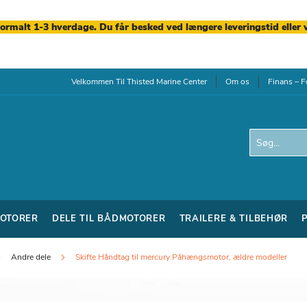
normalt 1-3 hverdage. Du får besked ved længere leveringstid eller 
Velkommen Til Thisted Marine Center
Om os
Finans – F
Search
OTORER
DELE TIL BÅDMOTORER
TRAILERE & TILBEHØR
Andre dele
Skifte Håndtag til mercury Påhængsmotor, ældre modeller