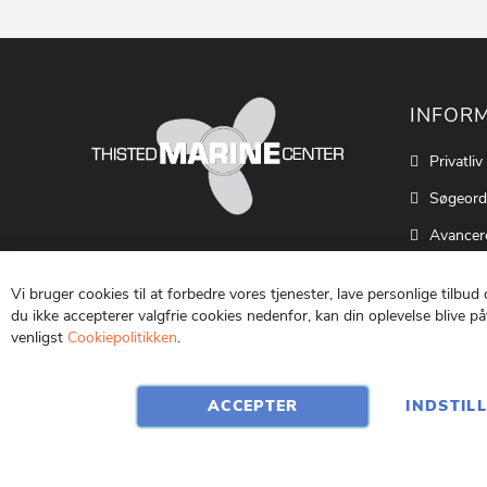
INFOR
Privatliv
Søgeord
Avancer
Cookie S
Vi bruger cookies til at forbedre vores tjenester, lave personlige tilbud
Kontakt
du ikke accepterer valgfrie cookies nedenfor, kan din oplevelse blive påv
venligst
Cookiepolitikken
.
Vilkår o
ACCEPTER
INDSTIL
CVR: 25