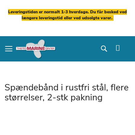
Leveringstiden er normalt 1-3 hverdage. Du får besked ved
længere leveringstid eller ved udsolgte varer.
Skip
to
Search
Content
Spændebånd i rustfri stål, flere
størrelser, 2-stk pakning
Gå
til
slutningen
af