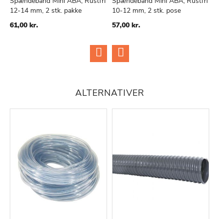
Spændebånd Mini ABA, Rustfri
Spændebånd Mini ABA, Rustfri
S
12-14 mm, 2 stk. pakke
10-12 mm, 2 stk. pose
8
TILFØJ
SAMMENLIGN
TILFØJ
SAMMENLIGN
TIL
TIL
61,00 kr.
57,00 kr.
5
ØNSKE
ØNSKE
LISTE
LISTE
ALTERNATIVER