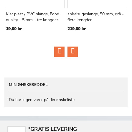
Klar plast / PVC slange, Food
spiralsugeslange, 50 mm, grå -
K
TILFØJ
SAMMENLIGN
TILFØJ
SAMMEN
Læg i kurv
Læg i kurv
quality - 5 mm - tre længder
flere længder
S
TIL
TIL
5
19,00 kr
219,00 kr
ØNSKE
ØNSKE
5
LISTE
LISTE
MIN ØNSKESEDDEL
Du har ingen varer på din ønskeliste.
*GRATIS LEVERING