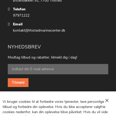
Østerbakken 91, 7700 Thisted
Telefon
97971222
Email
kontakt@thistedmarinecenter.dk
NYHEDSBREV
Modtag tilbud og rabatter, tilmeld dig i dag!
Tilmeld
dig
vores
nyhedsbrev:
Tilmeld
Vi bruger cookies til at forbedre vores tjenester, lave personlige
Luk
tilbud og forbedre din oplevelse. Hvis du ikke accepterer valgfrie
cookies nedenfor, kan din oplevelse blive påvirket. Hvis du vil vide
CVR: 25847369