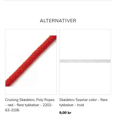
ALTERNATIVER
Cruising Skødetov, Poly Ropes
Skødetov Seastar color - flere
C
TILFØJ
SAMMENLIGN
TILFØJ
SAMMEN
Læg i kurv
Læg i kurv
- rød - flere tykkelser - 2202-
tykkelser - hvid
-
TIL
TIL
63-3106
6
9,00 kr
ØNSKE
ØNSKE