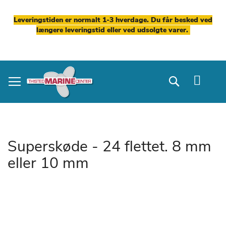
Leveringstiden er normalt 1-3 hverdage. Du får besked ved
længere leveringstid eller ved udsolgte varer.
Skip
to
Search
Content
Superskøde - 24 flettet. 8 mm
eller 10 mm
Gå
til
slutningen
af