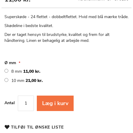
til
starten
af
Superskøde - 24 flettet - dobbeltflettet. Hvid med blå mærke tråde.
billedgalleriet
Skødeline i bedste kvalitet.
Der er taget hensyn til brudstyrke, kvalitet og frem for alt
håndtering. Linen er behagelig at arbejde med.
Ø mm
8 mm
11,00 kr.
10 mm
21,00 kr.
Læg i kurv
Antal
TILFØJ TIL ØNSKE LISTE