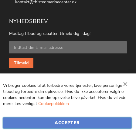
kontakt@thistedmarinecenter.dk
NYHEDSBREV
Modtag tilbud og rabatter, tilmeld dig i dag!
Tilmeld
dig
vores
nyhedsbrev:
Tilmeld
Vi bruger cookies til at forbedre vores tjenester, lave personlige
Luk
tilbud og forbedre din oplevelse. Hvis du ikke accepterer valgfrie
cookies nedenfor, kan din oplevelse blive påvirket. Hvis du vil vide
CVR: 25847369
mere, læs venligst
Cookiepolitikken
.
ACCEPTER