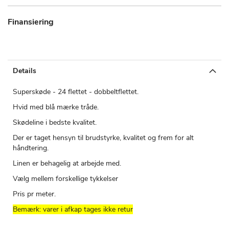
Finansiering
Details
Superskøde - 24 flettet - dobbeltflettet.
Hvid med blå mærke tråde.
Skødeline i bedste kvalitet.
Der er taget hensyn til brudstyrke, kvalitet og frem for alt
håndtering.
Linen er behagelig at arbejde med.
Vælg mellem forskellige tykkelser
Pris pr meter.
Bemærk: varer i afkap tages ikke retur