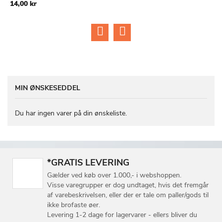
14,00 kr
1
LISTE
LISTE
MIN ØNSKESEDDEL
Du har ingen varer på din ønskeliste.
*GRATIS LEVERING
Gælder ved køb over 1.000,- i webshoppen.
Visse varegrupper er dog undtaget, hvis det fremgår
af varebeskrivelsen, eller der er tale om paller/gods til
ikke brofaste øer.
Levering 1-2 dage for lagervarer - ellers bliver du