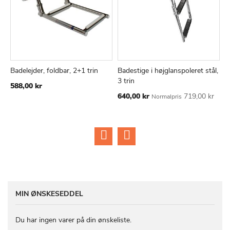
Badelejder, foldbar, 2+1 trin
Badestige i højglanspoleret stål,
B
TILFØJ
SAMMENLIGN
TILFØJ
SAMMEN
Læg i kurv
Læg i kurv
3 trin
2
588,00 kr
TIL
TIL
Tilbudspris
640,00 kr
719,00 kr
8
Normalpris
ØNSKE
ØNSKE
LISTE
LISTE
MIN ØNSKESEDDEL
Du har ingen varer på din ønskeliste.