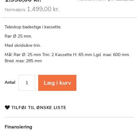
Price
til
1.499,00 kr.
Normalpris
starten
af
billedgalleriet
Teleskop badestige i kassette.
Rør Ø 25 mm.
Med skridsikre trin.
Mål: Rør Ø: 25 mm Trin: 2 Kassette H: 65 mm Lgd. max: 600 mm
Bred. max: 285 mm
Læg i kurv
Antal
TILFØJ TIL ØNSKE LISTE
Finansiering