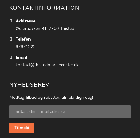
KONTAKTINFORMATION
Addresse
Østerbakken 91, 7700 Thisted
Telefon
97971222
Email
kontakt@thistedmarinecenter.dk
NYHEDSBREV
Modtag tilbud og rabatter, tilmeld dig i dag!
Tilmeld
dig
vores
nyhedsbrev:
Tilmeld