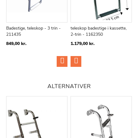
Badestige, teleskop - 3 trin -
teleskop badestige i kassette,
R
211435
2-trin - 1162350
e
TILFØJ
SAMMENLIGN
TILFØJ
SAMMENLIGN
TIL
TIL
849,00 kr.
1.179,00 kr.
1
ØNSKE
ØNSKE
LISTE
LISTE
ALTERNATIVER