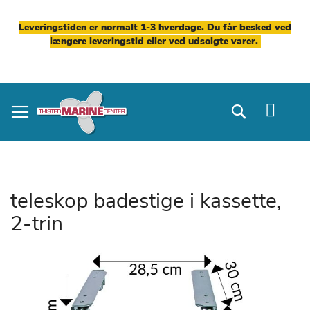
Leveringstiden er normalt 1-3 hverdage. Du får besked ved
længere leveringstid eller ved udsolgte varer.
Skip
to
Search
Content
teleskop badestige i kassette,
2-trin
Gå
til
slutningen
af