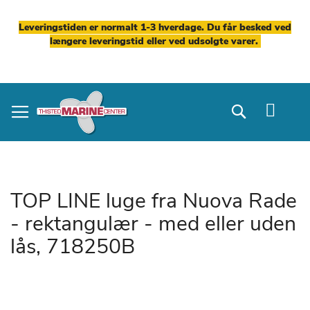
Leveringstiden er normalt 1-3 hverdage. Du får besked ved
længere leveringstid eller ved udsolgte varer.
Skip
to
Search
Content
TOP LINE luge fra Nuova Rade
- rektangulær - med eller uden
lås, 718250B
Gå
til
slutningen