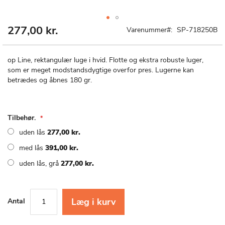
277,00 kr.
Gå
Varenummer
SP-718250B
til
starten
af
op Line, rektangulær luge i hvid. Flotte og ekstra robuste luger,
billedgalleriet
som er meget modstandsdygtige overfor pres. Lugerne kan
betrædes og åbnes 180 gr.
Tilbehør.
uden lås
277,00 kr.
med lås
391,00 kr.
uden lås, grå
277,00 kr.
Læg i kurv
Antal