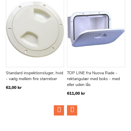
Standard inspektionsluger, hvid
TOP LINE fra Nuova Rade -
T
TILFØJ
SAMMENLIGN
TILFØJ
SAMMEN
Læg i kurv
Læg i kurv
- vælg mellem fire størrelser
rektangulær med boks - med
R
TIL
TIL
eller uden lås
u
62,00 kr
ØNSKE
ØNSKE
611,00 kr
3
LISTE
LISTE