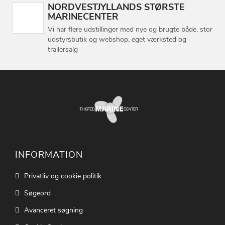
NORDVESTJYLLANDS STØRSTE
MARINECENTER
Vi har flere udstillinger med nye og brugte både, stor
udstyrsbutik og webshop, eget værksted og
trailersalg
INFORMATION
Privatliv og cookie politik
Søgeord
Avanceret søgning