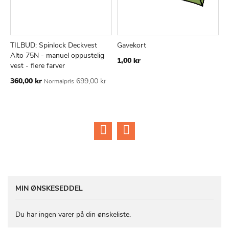
TILBUD: Spinlock Deckvest
Gavekort
S
TILFØJ
SAMMENLIGN
TILFØJ
SAMMEN
Læg i kurv
Læg i kurv
Alto 75N - manuel oppustelig
f
1,00 kr
TIL
TIL
vest - flere farver
2
ØNSKE
ØNSKE
Tilbudspris
360,00 kr
699,00 kr
Normalpris
LISTE
LISTE
MIN ØNSKESEDDEL
Du har ingen varer på din ønskeliste.