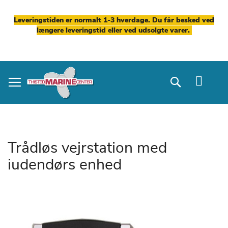
Leveringstiden er normalt 1-3 hverdage. Du får besked ved
længere leveringstid eller ved udsolgte varer.
Skip
to
Search
Content
Trådløs vejrstation med
iudendørs enhed
Gå
til
slutningen
af