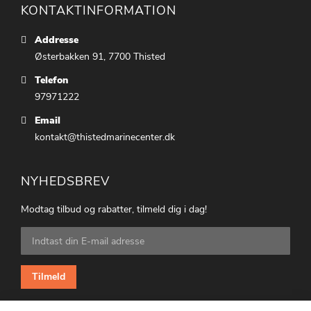
KONTAKTINFORMATION
Addresse
Østerbakken 91, 7700 Thisted
Telefon
97971222
Email
kontakt@thistedmarinecenter.dk
NYHEDSBREV
Modtag tilbud og rabatter, tilmeld dig i dag!
Tilmeld
dig
vores
nyhedsbrev:
Tilmeld