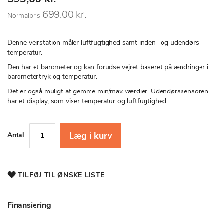
Price
til
699,00 kr.
Normalpris
starten
af
billedgalleriet
Denne vejrstation måler luftfugtighed samt inden- og udendørs
temperatur.
Den har et barometer og kan forudse vejret baseret på ændringer i
barometertryk og temperatur.
Det er også muligt at gemme min/max værdier. Udendørssensoren
har et display, som viser temperatur og luftfugtighed.
Læg i kurv
Antal
TILFØJ TIL ØNSKE LISTE
Finansiering