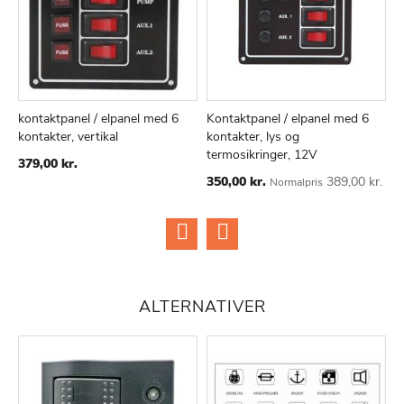
kontaktpanel / elpanel med 6
Kontaktpanel / elpanel med 6
k
kontakter, vertikal
kontakter, lys og
k
TILFØJ
SAMMENLIGN
TILFØJ
SAMMENLIGN
termosikringer, 12V
TIL
TIL
379,00 kr.
3
ØNSKE
ØNSKE
Special
350,00 kr.
389,00 kr.
Normalpris
LISTE
LISTE
Price
ALTERNATIVER