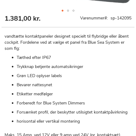
1.381,00 kr.
Gå
Varenummer
sp-142095
til
starten
af
vandtætte kontaktpaneler designet specielt til flybridge eller åbent
billedgalleriet
cockpit. Fordelene ved at vælge et panel fra Blue Sea System er
som flg:
Tæthed efter IP67
Trykknap betjente automatsikringer
Grøn LED oplyser labels
Bevarer nattesynet
Etiketter medfølger
Forberedt for Blue System Dimmers
Forsænket profil, der beskytter utilsigtet kontaktpåvirkning
horisontal eller vertikal montering
Maks. 15 Amp. ved 12V eller 9 amp ved 24V (pr. kontaktsæt).