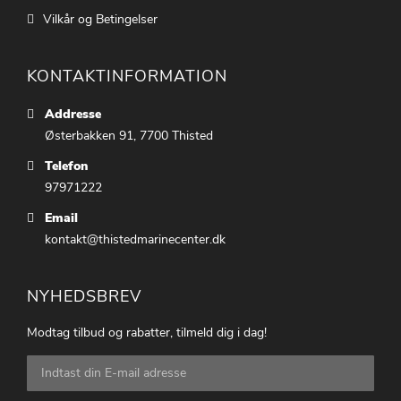
Vilkår og Betingelser
KONTAKTINFORMATION
Addresse
Østerbakken 91, 7700 Thisted
Telefon
97971222
Email
kontakt@thistedmarinecenter.dk
NYHEDSBREV
Modtag tilbud og rabatter, tilmeld dig i dag!
Tilmeld
dig
vores