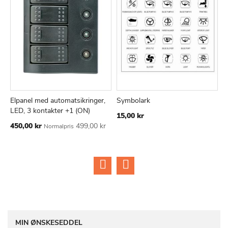
Elpanel med automatsikringer,
Symbolark
B
TILFØJ
SAMMENLIGN
TILFØJ
SAMMEN
Læg i kurv
Læg i kurv
LED, 3 kontakter +1 (ON)
k
15,00 kr
TIL
TIL
Tilbudspris
Ti
450,00 kr
499,00 kr
1
Normalpris
ØNSKE
ØNSKE
k
LISTE
LISTE
MIN ØNSKESEDDEL