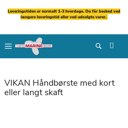
Leveringstiden er normalt 1-3 hverdage. Du får besked ved
længere leveringstid eller ved udsolgte varer.
Skip
to
Search
Content
VIKAN Håndbørste med kort
eller langt skaft
Gå
til
slutningen
af