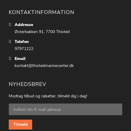
KONTAKTINFORMATION
Addresse
Østerbakken 91, 7700 Thisted
Telefon
97971222
Email
kontakt@thistedmarinecenter.dk
NYHEDSBREV
Modtag tilbud og rabatter, tilmeld dig i dag!
Tilmeld
dig
vores
nyhedsbrev:
Tilmeld