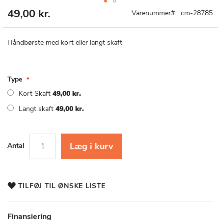
49,00 kr.
Gå
Varenummer
cm-28785
til
starten
af
Håndbørste med kort eller langt skaft
billedgalleriet
Type
Kort Skaft
49,00 kr.
Langt skaft
49,00 kr.
Læg i kurv
Antal
TILFØJ TIL ØNSKE LISTE
Finansiering