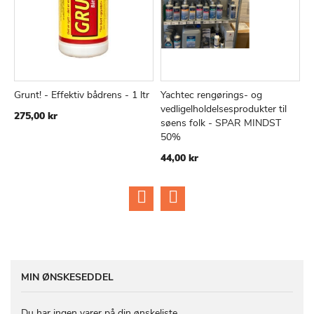
Grunt! - Effektiv bådrens - 1 ltr
Yachtec rengørings- og
1
TILFØJ
SAMMENLIGN
TILFØJ
SAMMEN
Læg i kurv
Læg i kurv
vedligelholdelsesprodukter til
p
275,00 kr
TIL
TIL
søens folk - SPAR MINDST
Ø
ØNSKE
ØNSKE
50%
2
LISTE
LISTE
44,00 kr
MIN ØNSKESEDDEL
Du har ingen varer på din ønskeliste.