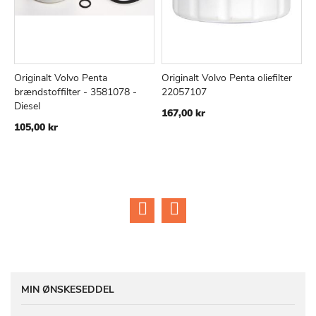
Originalt Volvo Penta
Originalt Volvo Penta oliefilter
O
TILFØJ
SAMMENLIGN
TILFØJ
SAMMEN
Læg i kurv
Læg i kurv
brændstoffilter - 3581078 -
22057107
b
TIL
TIL
Diesel
167,00 kr
1
ØNSKE
ØNSKE
105,00 kr
LISTE
LISTE
MIN ØNSKESEDDEL