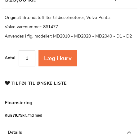
til
starten
af
Originalt Brændstoffilter til dieselmotorer, Volvo Penta.
billedgalleriet
Volvo varenummer: 861477
Anvendes i flg. modeller: MD2010 - MD2020 - MD2040 - D1 - D2
Læg i kurv
Antal
TILFØJ TIL ØNSKE LISTE
Finansiering
Details