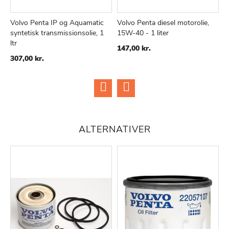
Volvo Penta IP og Aquamatic
Volvo Penta diesel motorolie,
M
syntetisk transmissionsolie, 1
15W-40 - 1 liter
f
ltr
147,00 kr.
1
307,00 kr.
ALTERNATIVER