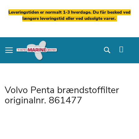
Leveringstiden er normalt 1-3 hverdage. Du får besked ved
længere leveringstid eller ved udsolgte varer.
Skip
to
Search
Content
Volvo Penta brændstoffilter
originalnr. 861477
Gå
til
slutningen
af