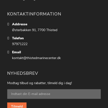
KONTAKTINFORMATION
Addresse
Østerbakken 91, 7700 Thisted
Telefon
97971222
Email
kontakt@thistedmarinecenter.dk
NYHEDSBREV
Modtag tilbud og rabatter, tilmeld dig i dag!
Tilmeld
dig
vores
nyhedsbrev:
Tilmeld