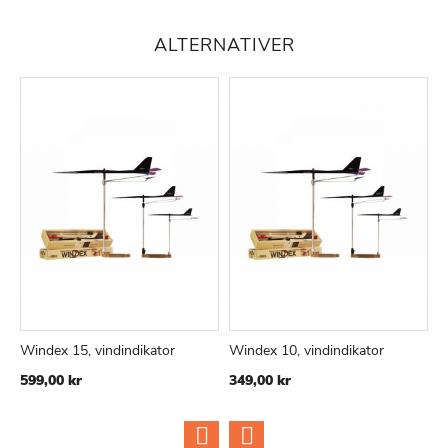
ALTERNATIVER
Windex 15, vindindikator
Windex 10, vindindikator
V
TILFØJ
SAMMENLIGN
TILFØJ
SAMMEN
Læg i kurv
Læg i kurv
599,00 kr
349,00 kr
2
TIL
TIL
ØNSKE
ØNSKE
LISTE
LISTE