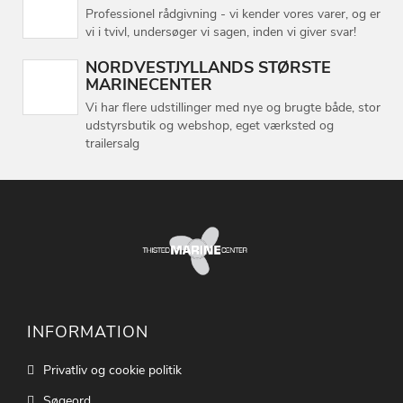
Professionel rådgivning - vi kender vores varer, og er
vi i tvivl, undersøger vi sagen, inden vi giver svar!
NORDVESTJYLLANDS STØRSTE
MARINECENTER
Vi har flere udstillinger med nye og brugte både, stor
udstyrsbutik og webshop, eget værksted og
trailersalg
INFORMATION
Privatliv og cookie politik
Søgeord