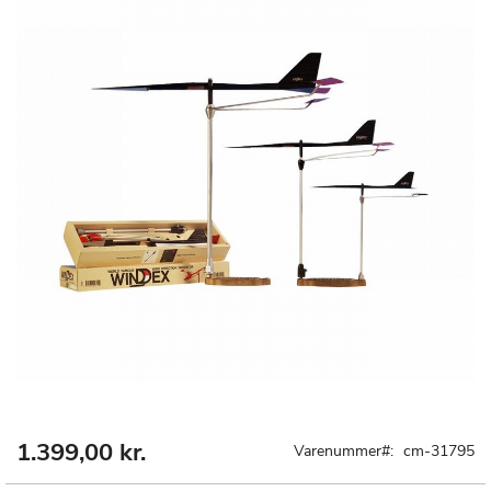
1.399,00 kr.
Gå
Varenummer
cm-31795
til