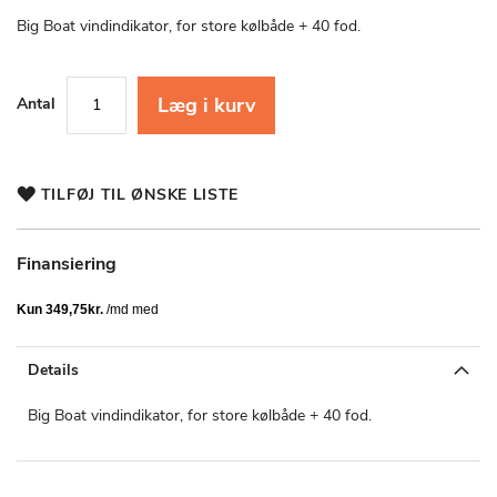
starten
af
Big Boat vindindikator, for store kølbåde + 40 fod.
billedgalleriet
Læg i kurv
Antal
TILFØJ TIL ØNSKE LISTE
Finansiering
Details
Big Boat vindindikator, for store kølbåde + 40 fod.