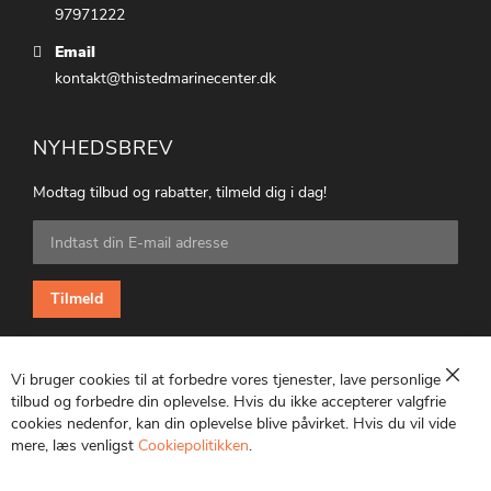
97971222
Email
kontakt@thistedmarinecenter.dk
NYHEDSBREV
Modtag tilbud og rabatter, tilmeld dig i dag!
Tilmeld
dig
vores
nyhedsbrev:
Tilmeld
Vi bruger cookies til at forbedre vores tjenester, lave personlige
Luk
tilbud og forbedre din oplevelse. Hvis du ikke accepterer valgfrie
cookies nedenfor, kan din oplevelse blive påvirket. Hvis du vil vide
CVR: 25847369
mere, læs venligst
Cookiepolitikken
.