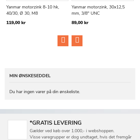
Yanmar motorzink 8-10 hk,
Yanmar motorzink, 30x12,5
Y
TILFØJ
SAMMENLIGN
TILFØJ
SAMMEN
Læg i kurv
Læg i kurv
40/30, Ø 30, M8
mm, 3/8" UNC
1
TIL
TIL
119,00 kr
89,00 kr
7
ØNSKE
ØNSKE
LISTE
LISTE
MIN ØNSKESEDDEL
Du har ingen varer på din ønskeliste.
*GRATIS LEVERING
Gælder ved køb over 1.000,- i webshoppen.
Visse varegrupper er dog undtaget, hvis det fremgår