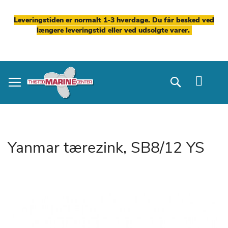
Leveringstiden er normalt 1-3 hverdage. Du får besked ved
længere leveringstid eller ved udsolgte varer.
Skip
to
Search
Content
Yanmar tærezink, SB8/12 YS
Gå
til
slutningen
af
billedgalleriet