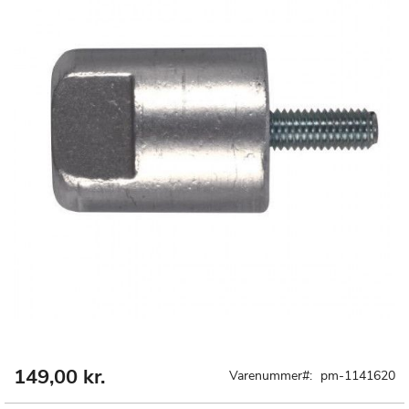
149,00 kr.
Gå
Varenummer
pm-1141620
til