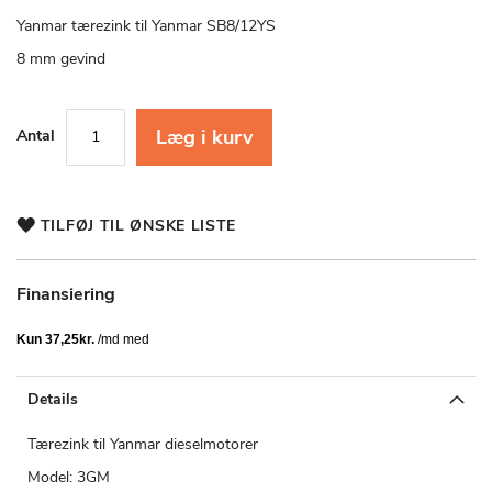
starten
af
Yanmar tærezink til Yanmar SB8/12YS
billedgalleriet
8 mm gevind
Læg i kurv
Antal
TILFØJ TIL ØNSKE LISTE
Finansiering
Details
Tærezink til Yanmar dieselmotorer
Model: 3GM