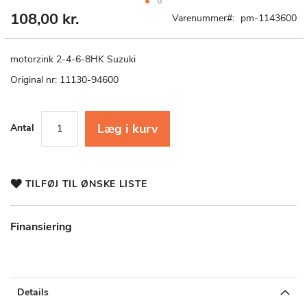
108,00 kr.
Gå
Varenummer
pm-1143600
til
starten
af
motorzink 2-4-6-8HK Suzuki
billedgalleriet
Original nr: 11130-94600
Læg i kurv
Antal
TILFØJ TIL ØNSKE LISTE
Finansiering
Details