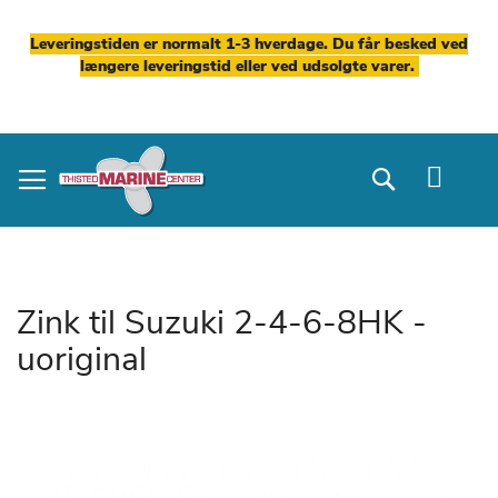
Leveringstiden er normalt 1-3 hverdage. Du får besked ved
længere leveringstid eller ved udsolgte varer.
Skip
to
Search
Content
Zink til Suzuki 2-4-6-8HK -
uoriginal
Gå
til
slutningen
af