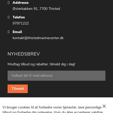
Addresse
Østerbakken 91, 7700 Thisted
Telefon
97971222
Email
kontakt@thistedmarinecenter.dk
NYHEDSBREV
Modtag tilbud og rabatter, tilmeld dig i dag!
Tilmeld
dig
vores
nyhedsbrev:
Tilmeld
Vi bruger cookies til at forbedre vores tjenester, lave personlige
Luk
tilbud og forbedre din oplevelse. Hvis du ikke accepterer valgfrie