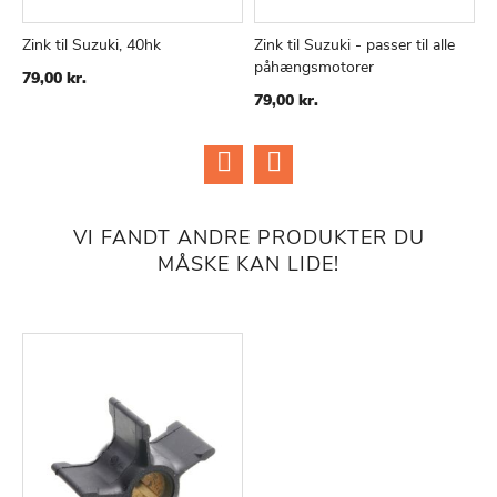
Zink til Suzuki, 40hk
Zink til Suzuki - passer til alle
I
påhængsmotorer
TILFØJ
SAMMENLIGN
TILFØJ
SAMMENLIGN
79,00 kr.
1
TIL
TIL
79,00 kr.
ØNSKE
ØNSKE
LISTE
LISTE
VI FANDT ANDRE PRODUKTER DU
MÅSKE KAN LIDE!