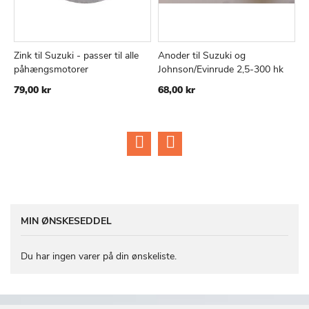
Zink til Suzuki - passer til alle
Anoder til Suzuki og
Z
TILFØJ
SAMMENLIGN
TILFØJ
SAMMEN
Læg i kurv
Læg i kurv
påhængsmotorer
Johnson/Evinrude 2,5-300 hk
S
TIL
TIL
E
79,00 kr
68,00 kr
ØNSKE
ØNSKE
2
LISTE
LISTE
MIN ØNSKESEDDEL
Du har ingen varer på din ønskeliste.