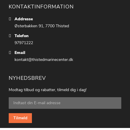
KONTAKTINFORMATION
Addresse
Østerbakken 91, 7700 Thisted
Telefon
97971222
Email
kontakt@thistedmarinecenter.dk
NYHEDSBREV
Modtag tilbud og rabatter, tilmeld dig i dag!
Tilmeld
dig
vores
nyhedsbrev:
Tilmeld