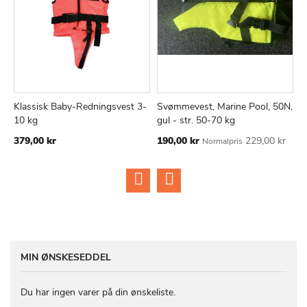
Klassisk Baby-Redningsvest 3-
Svømmevest, Marine Pool, 50N,
K
TILFØJ
SAMMENLIGN
TILFØJ
SAMMEN
Læg i kurv
Læg i kurv
10 kg
gul - str. 50-70 kg
6
TIL
TIL
Tilbudspris
379,00 kr
190,00 kr
229,00 kr
2
Normalpris
ØNSKE
ØNSKE
LISTE
LISTE
MIN ØNSKESEDDEL
Du har ingen varer på din ønskeliste.