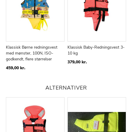
Klassisk Børne redningsvest
Klassisk Baby-Redningsvest 3-
med mønster, 100N, ISO-
10 kg
TILFØJ
SAMMENLIGN
TILFØJ
SAMMENLIGN
godkendt, flere størrelser
TIL
TIL
379,00 kr.
ØNSKE
ØNSKE
459,00 kr.
LISTE
LISTE
ALTERNATIVER