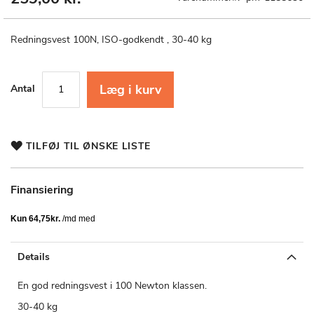
til
starten
af
Redningsvest 100N, ISO-godkendt , 30-40 kg
billedgalleriet
Læg i kurv
Antal
TILFØJ TIL ØNSKE LISTE
Finansiering
Details
En god redningsvest i 100 Newton klassen.
30-40 kg