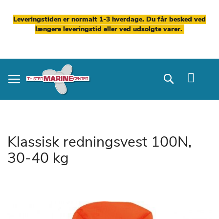
Leveringstiden er normalt 1-3 hverdage. Du får besked ved
længere leveringstid eller ved udsolgte varer.
Skip
to
Search
Content
Klassisk redningsvest 100N,
30-40 kg
Gå
til
slutningen
af