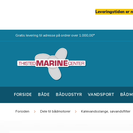
Leveringstiden er 
Skip
Gratis levering til adresse på ordrer over 1.000,00*
to
Content
FORSIDE
BÅDE
BÅDUDSTYR
VANDSPORT
BÅDM
Forsiden
Dele til bådmotorer
Kølevandsslange, søvandsfilter