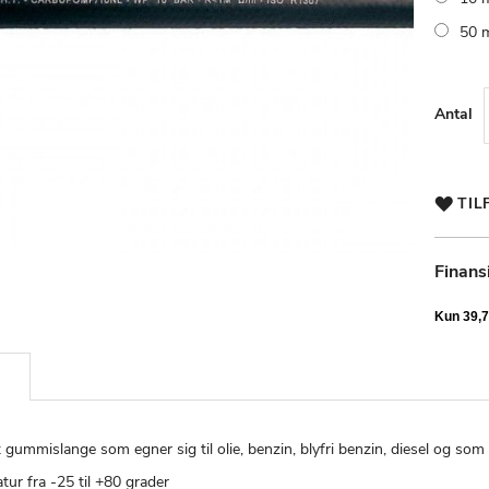
50 
Antal
TIL
Finans
gummislange som egner sig til olie, benzin, blyfri benzin, diesel og so
ur fra -25 til +80 grader