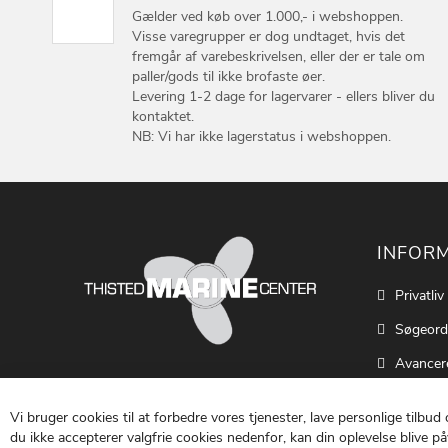
Gælder ved køb over 1.000,- i webshoppen.
Visse varegrupper er dog undtaget, hvis det
fremgår af varebeskrivelsen, eller der er tale om
paller/gods til ikke brofaste øer.
Levering 1-2 dage for lagervarer - ellers bliver du
kontaktet.
NB: Vi har ikke lagerstatus i webshoppen.
INFOR
Privatliv
Søgeord
Avancer
Cookie S
Vi bruger cookies til at forbedre vores tjenester, lave personlige tilbud
Kontakt
du ikke accepterer valgfrie cookies nedenfor, kan din oplevelse blive påv