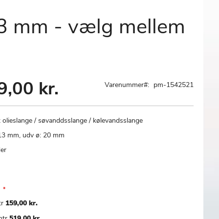
13 mm - vælg mellem
9,00 kr.
Varenummer
pm-1542521
 olieslange / søvanddsslange / kølevandsslange
 13 mm, udv ø: 20 mm
er
tr
159,00 kr.
mtr
519,00 kr.