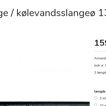
nge / kølevandsslangeø 
15
Armeret
indv ø:
3 længd
længde
3 m
10 