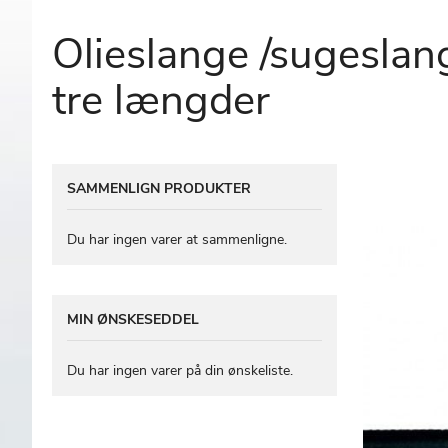
Olieslange /sugesla
tre længder
Gå
SAMMENLIGN PRODUKTER
til
slutningen
af
Du har ingen varer at sammenligne.
billedgalleriet
MIN ØNSKESEDDEL
Du har ingen varer på din ønskeliste.