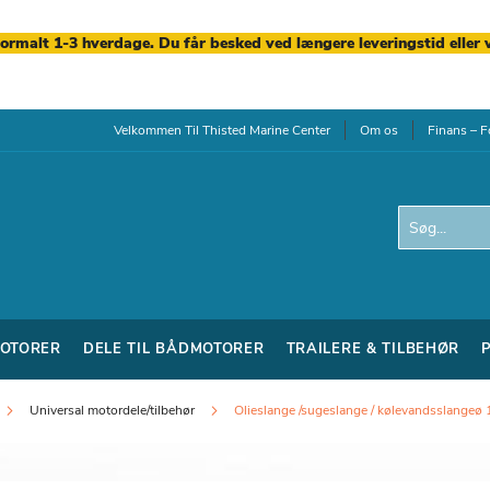
normalt 1-3 hverdage. Du får besked ved længere leveringstid eller 
Velkommen Til Thisted Marine Center
Om os
Finans – F
Search
OTORER
DELE TIL BÅDMOTORER
TRAILERE & TILBEHØR
Universal motordele/tilbehør
Olieslange /sugeslange / kølevandsslangeø