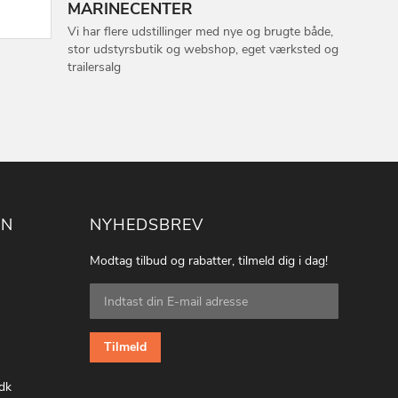
MARINECENTER
Vi har flere udstillinger med nye og brugte både,
stor udstyrsbutik og webshop, eget værksted og
trailersalg
ON
NYHEDSBREV
Modtag tilbud og rabatter, tilmeld dig i dag!
Tilmeld
dig
vores
nyhedsbrev:
Tilmeld
dk