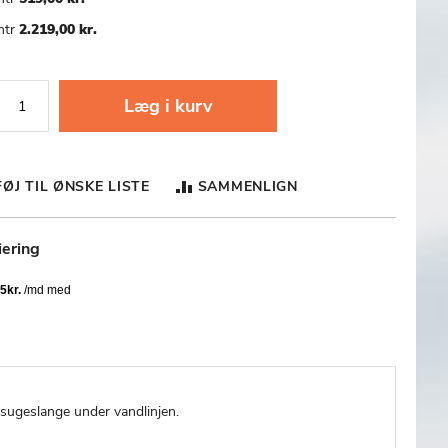
mtr
2.219,00 kr.
Læg i kurv
FØJ TIL ØNSKE LISTE
SAMMENLIGN
iering
m sugeslange under vandlinjen.