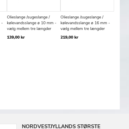
Olieslange /sugeslange /
Olieslange /sugeslange /
Moonlig
FØJ
SAMMENLIGN
TILFØJ
SAMMENLIGN
TILFØJ
SAMMENL
Læg i kurv
Læg i kurv
Læg
 -
kølevandsslange ø 10 mm -
kølevandsslange ø 16 mm -
lowline 
TIL
TIL
vælg mellem tre længder
vælg mellem tre længder
3.098,0
SKE
ØNSKE
ØNSKE
139,00 kr
219,00 kr
TE
LISTE
LISTE
NORDVESTJYLLANDS STØRSTE