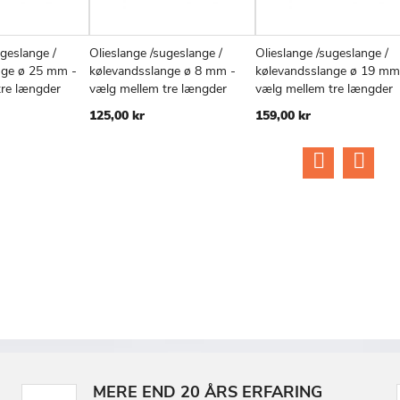
ugeslange /
Olieslange /sugeslange /
Olieslange /sugeslange /
TILFØJ
SAMMENLIGN
TILFØJ
SAMMENLIGN
TIL
v
Læg i kurv
Læg i kurv
nge ø 25 mm -
kølevandsslange ø 8 mm -
kølevandsslange ø 19 mm
TIL
TIL
TIL
tre længder
vælg mellem tre længder
vælg mellem tre længder
ØNSKE
ØNSKE
ØN
125,00 kr
159,00 kr
LISTE
LISTE
LIS
MERE END 20 ÅRS ERFARING