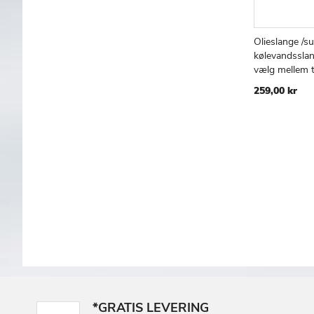
Olieslange /s
Læg i kur
kølevandssla
vælg mellem 
259,00 kr
*GRATIS LEVERING