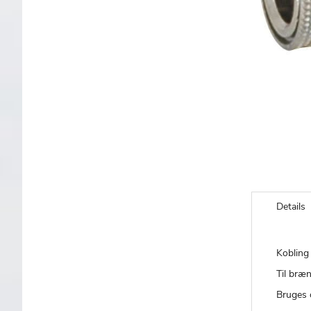
Gå
til
Details
starten
af
billedgalleriet
Kobling 
Til bræ
Bruges 