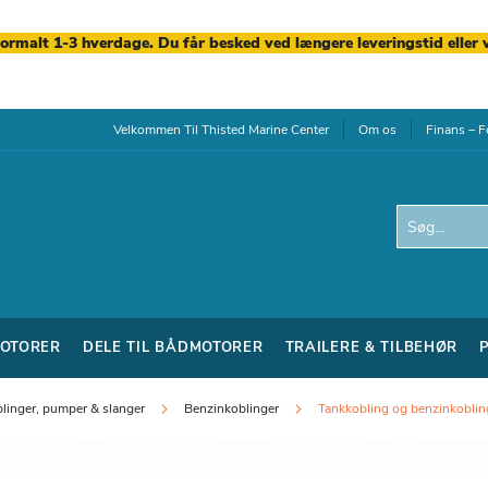
normalt 1-3 hverdage. Du får besked ved længere leveringstid eller 
Velkommen Til Thisted Marine Center
Om os
Finans – F
Search
OTORER
DELE TIL BÅDMOTORER
TRAILERE & TILBEHØR
linger, pumper & slanger
Benzinkoblinger
Tankkobling og benzinkobling 