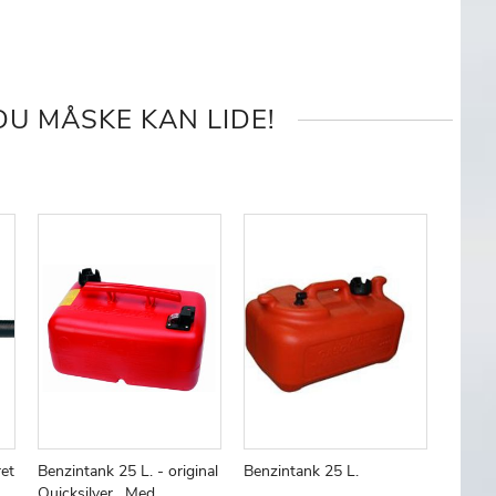
U MÅSKE KAN LIDE!
et
Benzintank 25 L. - original
Benzintank 25 L.
Benzin
Quicksilver , Med