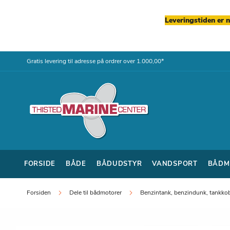
Leveringstiden er 
Skip
Gratis levering til adresse på ordrer over 1.000,00*
to
Content
FORSIDE
BÅDE
BÅDUDSTYR
VANDSPORT
BÅDM
Forsiden
Dele til bådmotorer
Benzintank, benzindunk, tankkob