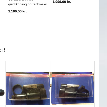
1.999,00 kr.
309,00
quickkobling og tankmåler
1.190,00 kr.
ER