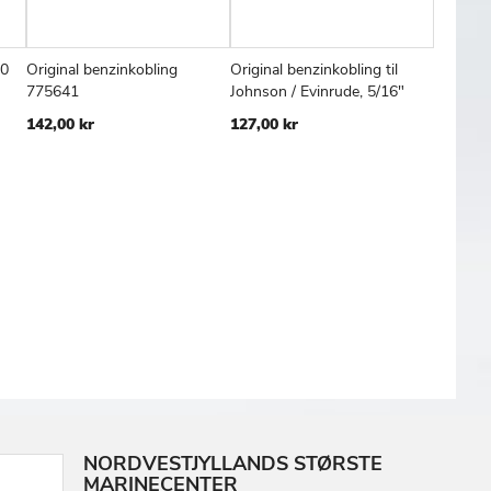
10
Original benzinkobling
Original benzinkobling til
Tank Co
FØJ
SAMMENLIGN
TILFØJ
SAMMENLIGN
TILFØJ
SAMMENL
Læg i kurv
Læg i kurv
Læg
775641
Johnson / Evinrude, 5/16"
Johnson
TIL
TIL
142,00 kr
127,00 kr
119,00 
SKE
ØNSKE
ØNSKE
TE
LISTE
LISTE
NORDVESTJYLLANDS STØRSTE
MARINECENTER