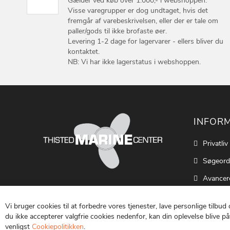
Gælder ved køb over 1.000,- i webshoppen.
Visse varegrupper er dog undtaget, hvis det
fremgår af varebeskrivelsen, eller der er tale om
paller/gods til ikke brofaste øer.
Levering 1-2 dage for lagervarer - ellers bliver du
kontaktet.
NB: Vi har ikke lagerstatus i webshoppen.
INFOR
Privatliv
Søgeord
Avancer
Cookie S
Vi bruger cookies til at forbedre vores tjenester, lave personlige tilbud
Kontakt
du ikke accepterer valgfrie cookies nedenfor, kan din oplevelse blive påv
venligst
Cookiepolitikken
.