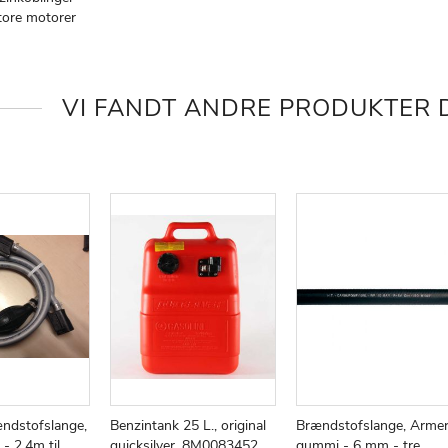
tore motorer
ØJ
AMMENLIGN
KE
E
VI FANDT ANDRE PRODUKTER D
ndstofslange,
Benzintank 25 L., original
Brændstofslange, Armer
 2,4m til
quicksilver, 8M0083452
gummi - 6 mm - tre