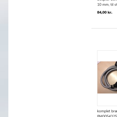
10 mm, til s
TILF
S
TIL
84,00 kr.
ØNS
LIST
komplet bræ
8M0054325 -