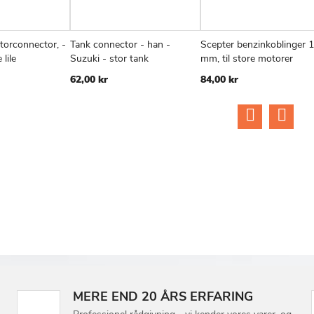
otorconnector, -
Tank connector - han -
Scepter benzinkoblinger 
TILFØJ
SAMMENLIGN
TILFØJ
SAMMENLIGN
TIL
v
Læg i kurv
Læg i kurv
 lile
Suzuki - stor tank
mm, til store motorer
TIL
TIL
TIL
62,00 kr
84,00 kr
ØNSKE
ØNSKE
ØN
LISTE
LISTE
LIS
MERE END 20 ÅRS ERFARING