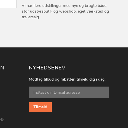
Vi har flere udstillinger med nye og brugte både,
stor udstyrsbutik og webshop, eget værksted og
trailersalg
ON
NYHEDSBREV
Modtag tilbud og rabatter, tilmeld dig i dag!
Tilmeld
dig
vores
nyhedsbrev:
Tilmeld
dk