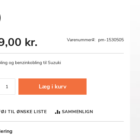
)
9,00 kr.
Varenummer
pm-1530505
ing og benzinkobling til Suzuki
Læg i kurv
FØJ TIL ØNSKE LISTE
SAMMENLIGN
iering