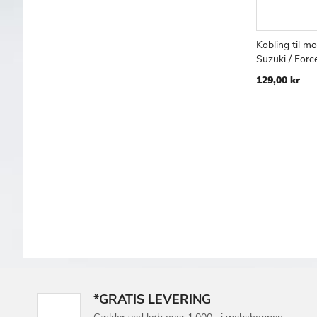
Kobling til m
Læg i kur
Suzuki / Force
129,00 kr
*GRATIS LEVERING