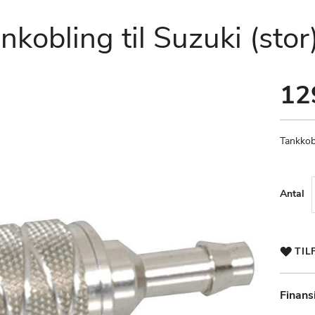
kobling til Suzuki (stor
12
Tankkobl
Antal
TIL
Finans