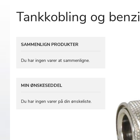
Tankkobling og benzin
Gå
SAMMENLIGN PRODUKTER
til
slutningen
af
Du har ingen varer at sammenligne.
billedgalleriet
MIN ØNSKESEDDEL
Du har ingen varer på din ønskeliste.