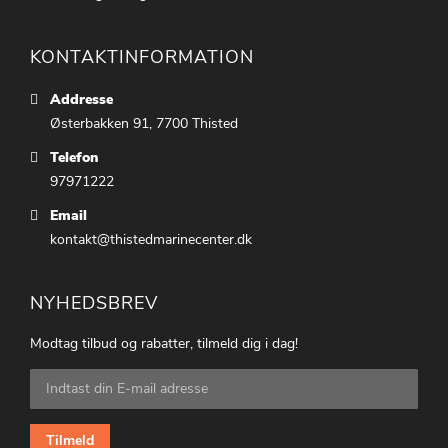
KONTAKTINFORMATION
Addresse
Østerbakken 91, 7700 Thisted
Telefon
97971222
Email
kontakt@thistedmarinecenter.dk
NYHEDSBREV
Modtag tilbud og rabatter, tilmeld dig i dag!
Tilmeld
dig
vores
nyhedsbrev:
Tilmeld