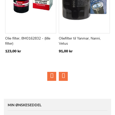
Olie filter, 8M0162832 - (lille
Oliefilter til Yanmar, Nanni,
B
TILFØJ
SAMMENLIGN
TILFØJ
SAMMEN
Læg i kurv
Læg i kurv
filter)
Vetus
N
TIL
TIL
123,00 kr
91,00 kr
2
ØNSKE
ØNSKE
LISTE
LISTE
MIN ØNSKESEDDEL