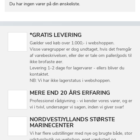
Du har ingen varer på din ønskeliste.
*GRATIS LEVERING
Gælder ved køb over 1.000,- i webshoppen.
Visse varegrupper er dog undtaget, hvis det fremgår
af varebeskrivelsen, eller der er tale om paller/gods til
ikke brofaste øer.
Levering 1-2 dage for lagervarer - ellers bliver du
kontaktet.
NB: Vi har ikke lagerstatus i webshoppen.
MERE END 20 ÅRS ERFARING
Professionel rådgivning - vi kender vores varer, og er
vi i tvivl, undersøger vi sagen, inden vi giver svar!
NORDVESTJYLLANDS STØRSTE
MARINECENTER
Vi har flere udstillinger med nye og brugte både, stor
udstyrsbutik og webshop, eget værksted og