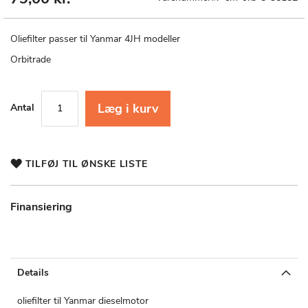
til
starten
af
Oliefilter passer til Yanmar 4JH modeller
billedgalleriet
Orbitrade
Læg i kurv
Antal
TILFØJ TIL ØNSKE LISTE
Finansiering
Details
oliefilter til Yanmar dieselmotor