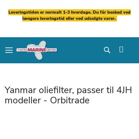
Leveringstiden er normalt 1-3 hverdage. Du får besked ved
længere leveringstid eller ved udsolgte varer.
Skip
to
Search
Content
Yanmar oliefilter, passer til 4JH
modeller - Orbitrade
Gå
til
slutningen
af