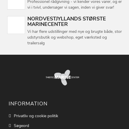
Professionel rådgivning - vi kender vores varer, og er
vi i tvivl, undersøger vi sagen, inden vi giver svar!
NORDVESTJYLLANDS STØRSTE
MARINECENTER
Vi har flere udstillinger med nye og brugte både, stor
udstyrsbutik og webshop, eget værksted og
trailersalg
INFORMATION
Privatliv og cookie politik
Søgeord