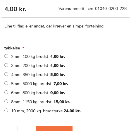
4,00 kr.
Gå
Varenummer
cm-01040-0200-228
til
starten
af
Line til flag eller andet, der kræver en simpel fortøjning
billedgalleriet
tykkelse
2mm, 100 kg brudst.
4,00 kr.
3mm, 200 kg brudst.
4,00 kr.
4mm. 350 kg brudst.
5,00 kr.
5mm, 5000 kg. brudst.
7,00 kr.
6mm, 800 kg brudst.
9,00 kr.
8mm, 1150 kg. brudst.
15,00 kr.
10 mm, 2000 kg. brudstyrke
24,00 kr.