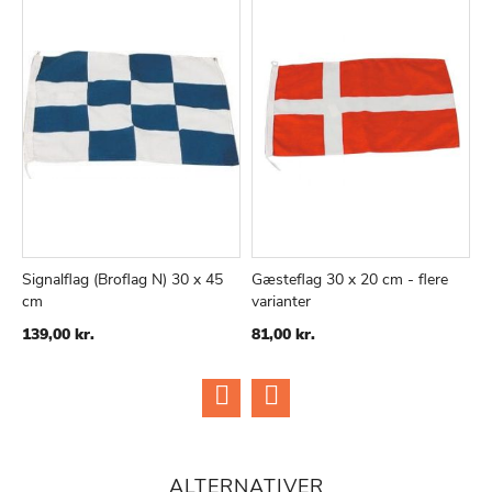
Signalflag (Broflag N) 30 x 45
Gæsteflag 30 x 20 cm - flere
F
cm
varianter
S
139,00 kr.
81,00 kr.
2
ALTERNATIVER