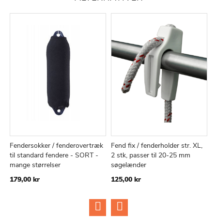
Fendersokker / fenderovertræk
Fend fix / fenderholder str. XL,
F
TILFØJ
SAMMENLIGN
TILFØJ
SAMMEN
Læg i kurv
Læg i kurv
til standard fendere - SORT -
2 stk, passer til 20-25 mm
p
TIL
TIL
mange størrelser
søgelænder
1
ØNSKE
ØNSKE
179,00 kr
125,00 kr
LISTE
LISTE