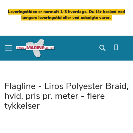
Leveringstiden er normalt 1-3 hverdage. Du får besked ved
længere leveringstid eller ved udsolgte varer.
Skip
to
Search
Content
Flagline - Liros Polyester Braid,
hvid, pris pr. meter - flere
tykkelser
Gå
til
slutningen