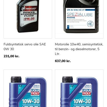
Fuldsyntetisk servo olie SAE
Motorolie 10w40, semisyntetisk,
TILFØJ
SAMMENLIGN
TILFØJ
SAMMEN
Læg i kurv
Læg i kurv
0W 30
til benzin- og dieselmotorer, 5
TIL
TIL
Ltr.
ØNSKE
ØNSKE
231,00 kr.
LISTE
LISTE
637,00 kr.