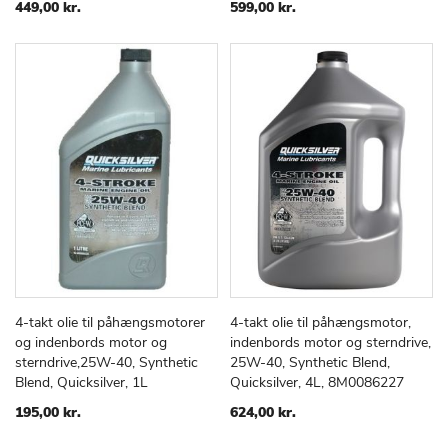
ØNSKE
ØNSKE
449,00 kr.
599,00 kr.
LISTE
LISTE
4-takt olie til påhængsmotorer
4-takt olie til påhængsmotor,
TILFØJ
SAMMENLIGN
TILFØJ
SAMMEN
Læg i kurv
Læg i kurv
og indenbords motor og
indenbords motor og sterndrive,
TIL
TIL
sterndrive,25W-40, Synthetic
25W-40, Synthetic Blend,
ØNSKE
ØNSKE
Blend, Quicksilver, 1L
Quicksilver, 4L, 8M0086227
LISTE
LISTE
195,00 kr.
624,00 kr.