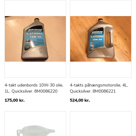
4-takt udenbords 10W-30 olie,
4-takts påhængsmotorolie, 4L,
TILFØJ
SAMMENLIGN
TILFØJ
SAMMEN
Læg i kurv
Læg i kurv
1L. Quicksilver. 8M0086220
Quicksilver. 8M0086221
TIL
TIL
ØNSKE
ØNSKE
175,00 kr.
524,00 kr.
LISTE
LISTE