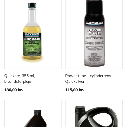
Quickare, 355 ml,
Power tune - cylinderrens -
TILFØJ
SAMMENLIGN
TILFØJ
SAMMEN
Læg i kurv
Læg i kurv
brændstofpleje
Quicksilver
TIL
TIL
ØNSKE
ØNSKE
186,00 kr.
115,00 kr.
LISTE
LISTE