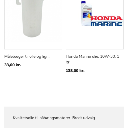
Målebæger til olie og lign.
Honda Marine olie, 10W-30, 1
TILFØJ
SAMMENLIGN
TILFØJ
SAMMEN
Læg i kurv
Læg i kurv
ltr
TIL
TIL
33,00 kr.
ØNSKE
ØNSKE
138,00 kr.
LISTE
LISTE
Kvalitetsolie til påhængsmotorer. Bredt udvalg.