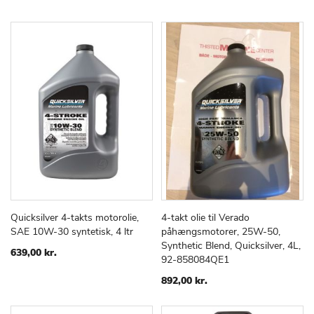
Quicksilver 4-takts motorolie,
4-takt olie til Verado
TILFØJ
SAMMENLIGN
TILFØJ
SAMMEN
Læg i kurv
Læg i kurv
SAE 10W-30 syntetisk, 4 ltr
påhængsmotorer, 25W-50,
TIL
TIL
Synthetic Blend, Quicksilver, 4L,
ØNSKE
ØNSKE
639,00 kr.
92-858084QE1
LISTE
LISTE
892,00 kr.