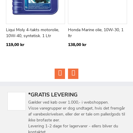
Liqui Moly 4-takts motorolie,
Honda Marine olie, 10W-30, 1
V
TILFØJ
SAMMENLIGN
TILFØJ
SAMMEN
Læg i kurv
Læg i kurv
10W-40, syntetisk. 1 Ltr
ltr
b
TIL
TIL
119,00 kr
138,00 kr
7
ØNSKE
ØNSKE
LISTE
LISTE
*GRATIS LEVERING
Gælder ved køb over 1.000,- i webshoppen.
Visse varegrupper er dog undtaget, hvis det fremgår
af varebeskrivelsen, eller der er tale om paller/gods til
ikke brofaste øer.
Levering 1-2 dage for lagervarer - ellers bliver du
kontaktet.