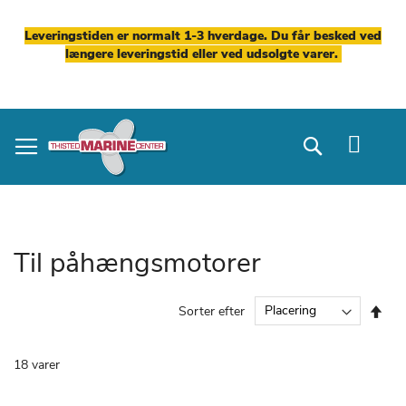
Leveringstiden er normalt 1-3 hverdage. Du får besked ved
længere leveringstid eller ved udsolgte varer.
Skip
to
Search
Content
Til påhængsmotorer
Fal
Sorter efter
ord
18
varer