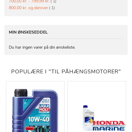
vare
700,00 kr.
-
799,99 kr.
1
vare
800,00 kr.
og derover
1
MIN ØNSKESEDDEL
Du har ingen varer på din ønskeliste.
POPULÆRE I "TIL PÅHÆNGSMOTORER"