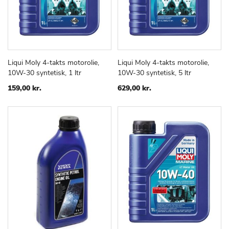
Liqui Moly 4-takts motorolie,
Liqui Moly 4-takts motorolie,
TILFØJ
SAMMENLIGN
TILFØJ
SAMMEN
Læg i kurv
Læg i kurv
10W-30 syntetisk, 1 ltr
10W-30 syntetisk, 5 ltr
TIL
TIL
ØNSKE
ØNSKE
159,00 kr.
629,00 kr.
LISTE
LISTE