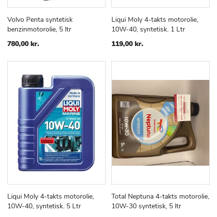
Volvo Penta syntetisk
Liqui Moly 4-takts motorolie,
TILFØJ
SAMMENLIGN
TILFØJ
SAMMEN
Læg i kurv
Læg i kurv
benzinmotorolie, 5 ltr
10W-40, syntetisk. 1 Ltr
TIL
TIL
ØNSKE
ØNSKE
780,00 kr.
119,00 kr.
LISTE
LISTE
Liqui Moly 4-takts motorolie,
Total Neptuna 4-takts motorolie,
TILFØJ
SAMMENLIGN
TILFØJ
SAMMEN
Læg i kurv
Læg i kurv
10W-40, syntetisk. 5 Ltr
10W-30 syntetisk, 5 ltr
TIL
TIL