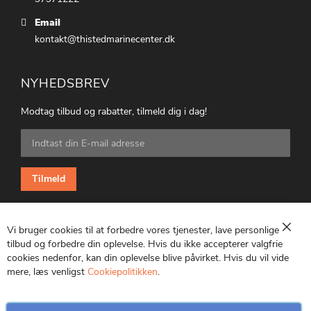
Email
kontakt@thistedmarinecenter.dk
NYHEDSBREV
Modtag tilbud og rabatter, tilmeld dig i dag!
Tilmeld
dig
vores
nyhedsbrev:
Tilmeld
Vi bruger cookies til at forbedre vores tjenester, lave personlige
Luk
tilbud og forbedre din oplevelse. Hvis du ikke accepterer valgfrie
cookies nedenfor, kan din oplevelse blive påvirket. Hvis du vil vide
CVR: 25847369
mere, læs venligst
Cookiepolitikken
.