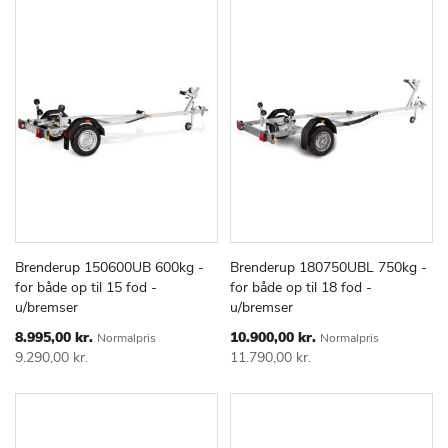
Brenderup 150600UB 600kg -
Brenderup 180750UBL 750kg -
TILFØJ
SAMMENLIGN
TILFØJ
SAMMEN
Læg i kurv
Læg i kurv
for både op til 15 fod -
for både op til 18 fod -
TIL
TIL
u/bremser
u/bremser
ØNSKE
ØNSKE
LISTE
LISTE
Special
Special
8.995,00 kr.
10.900,00 kr.
Normalpris
Normalpris
Price
Price
9.290,00 kr.
11.790,00 kr.