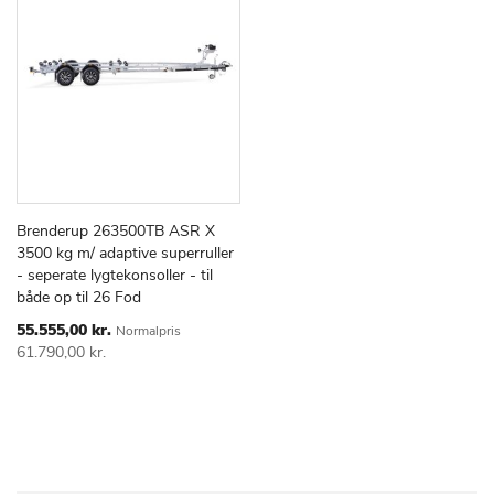
Brenderup 263500TB ASR X
TILFØJ
SAMMENLIGN
Læg i kurv
3500 kg m/ adaptive superruller
TIL
- seperate lygtekonsoller - til
ØNSKE
både op til 26 Fod
LISTE
Special
55.555,00 kr.
Normalpris
Price
61.790,00 kr.