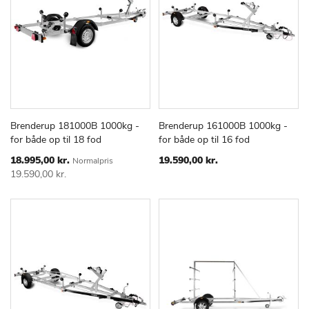
Brenderup 181000B 1000kg -
Brenderup 161000B 1000kg -
TILFØJ
SAMMENLIGN
TILFØJ
SAMMEN
Læg i kurv
Læg i kurv
for både op til 18 fod
for både op til 16 fod
TIL
TIL
ØNSKE
ØNSKE
Special
18.995,00 kr.
19.590,00 kr.
Normalpris
Price
LISTE
LISTE
19.590,00 kr.