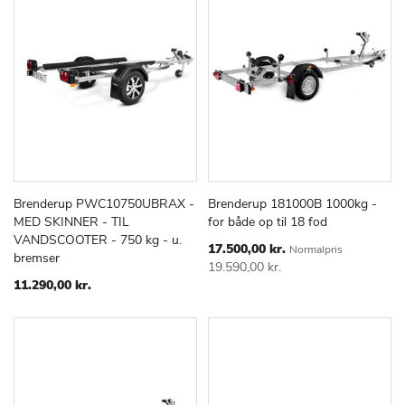
Brenderup PWC10750UBRAX -
Brenderup 181000B 1000kg -
TILFØJ
SAMMENLIGN
TILFØJ
SAMMEN
Læg i kurv
Læg i kurv
MED SKINNER - TIL
for både op til 18 fod
TIL
TIL
VANDSCOOTER - 750 kg - u.
ØNSKE
ØNSKE
Special
17.500,00 kr.
Normalpris
bremser
Price
LISTE
LISTE
19.590,00 kr.
11.290,00 kr.