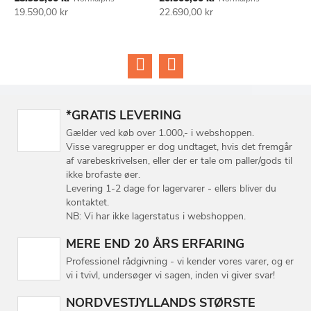
ØNSKE
ØNSKE
19.590,00 kr
22.690,00 kr
2
LISTE
LISTE
*GRATIS LEVERING
Gælder ved køb over 1.000,- i webshoppen.
Visse varegrupper er dog undtaget, hvis det fremgår
af varebeskrivelsen, eller der er tale om paller/gods til
ikke brofaste øer.
Levering 1-2 dage for lagervarer - ellers bliver du
kontaktet.
NB: Vi har ikke lagerstatus i webshoppen.
MERE END 20 ÅRS ERFARING
Professionel rådgivning - vi kender vores varer, og er
vi i tvivl, undersøger vi sagen, inden vi giver svar!
NORDVESTJYLLANDS STØRSTE