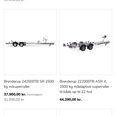
Brenderup 242500TB SR 2500
Brenderup 222000TB ASR X,
TILFØJ
SAMMENLIGN
TILFØJ
SAMMEN
Læg i kurv
Læg i kurv
kg m/superruller
2000 kg m/adaptive superruller -
TIL
TIL
til både op til 22 fod
ØNSKE
ØNSKE
Special
37.900,00 kr.
Normalpris
Price
LISTE
LISTE
41.090,00 kr.
44.290,00 kr.