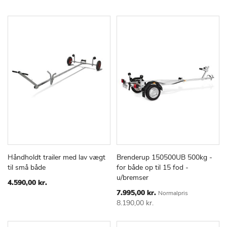
Håndholdt trailer med lav vægt
Brenderup 150500UB 500kg -
TILFØJ
SAMMENLIGN
TILFØJ
SAMMEN
Læg i kurv
Læg i kurv
til små både
for både op til 15 fod -
TIL
TIL
u/bremser
ØNSKE
ØNSKE
4.590,00 kr.
LISTE
LISTE
Special
7.995,00 kr.
Normalpris
Price
8.190,00 kr.