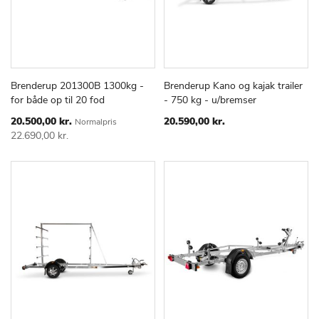
Brenderup 201300B 1300kg -
Brenderup Kano og kajak trailer
TILFØJ
SAMMENLIGN
TILFØJ
SAMMEN
Læg i kurv
Læg i kurv
for både op til 20 fod
- 750 kg - u/bremser
TIL
TIL
ØNSKE
ØNSKE
Special
20.500,00 kr.
20.590,00 kr.
Normalpris
Price
LISTE
LISTE
22.690,00 kr.