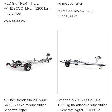
TILFØJ
SAMMENLIGN
TILFØJ
SAMMEN
Læg i kurv
Læg i kurv
MED SKINNER - TIL 2
kg m/superruller
TIL
TIL
VANDSCOOTERE - 1200 kg -
ØNSKE
ØNSKE
Special
30.500,00 kr.
Normalpris
m. bremser
Price
LISTE
LISTE
33.990,00 kr.
25.690,00 kr.
X-Line: Brenderup 201500B
Brenderup 201500B ASR X
TILFØJ
SAMMENLIGN
TILFØJ
SAMMEN
Læg i kurv
Læg i kurv
SRX 1500 kg m/superruller -
1500 kg m/ adaptive superruller
TIL
TIL
Seperate lygter
- Seperate lygter - TILBUD!