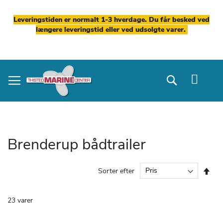
Leveringstiden er normalt 1-3 hverdage. Du får besked ved
længere leveringstid eller ved udsolgte varer.
Skip
to
Search
Content
Brenderup bådtrailer
Fal
Sorter efter
ord
23
varer