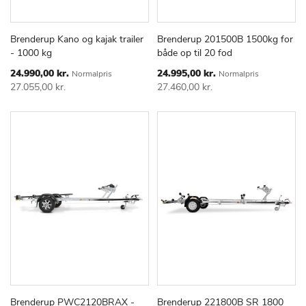
Brenderup Kano og kajak trailer
Brenderup 201500B 1500kg for
TILFØJ
SAMMENLIGN
TILFØJ
SAMMEN
Læg i kurv
Læg i kurv
- 1000 kg
både op til 20 fod
TIL
TIL
ØNSKE
ØNSKE
Special
Special
24.990,00 kr.
24.995,00 kr.
Normalpris
Normalpris
Price
Price
LISTE
LISTE
27.055,00 kr.
27.460,00 kr.
Brenderup PWC2120BRAX -
Brenderup 221800B SR 1800