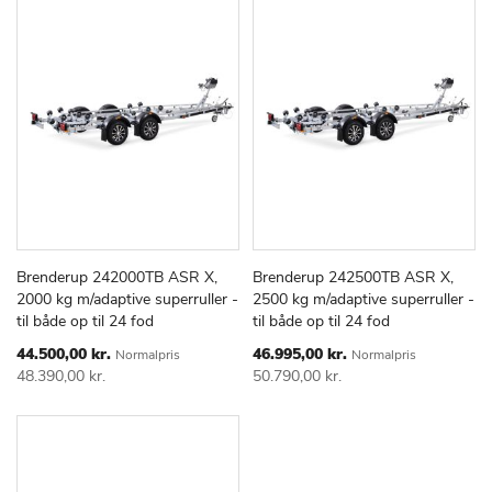
Brenderup 242000TB ASR X,
Brenderup 242500TB ASR X,
TILFØJ
SAMMENLIGN
TILFØJ
SAMMEN
Læg i kurv
Læg i kurv
2000 kg m/adaptive superruller -
2500 kg m/adaptive superruller -
TIL
TIL
til både op til 24 fod
til både op til 24 fod
ØNSKE
ØNSKE
LISTE
LISTE
Special
Special
44.500,00 kr.
46.995,00 kr.
Normalpris
Normalpris
Price
Price
48.390,00 kr.
50.790,00 kr.