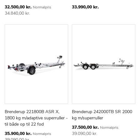
ØNSKE
ØNSKE
LISTE
LISTE
Special
32.500,00 kr.
33.990,00 kr.
Normalpris
Price
34.840,00 kr.
Brenderup 221800B ASR X,
Brenderup 242000TB SR 2000
TILFØJ
SAMMENLIGN
TILFØJ
SAMMEN
Læg i kurv
Læg i kurv
1800 kg m/adaptive superruller -
kg m/superruller
TIL
TIL
til både op til 22 fod
ØNSKE
ØNSKE
Special
37.500,00 kr.
Normalpris
Price
LISTE
LISTE
Special
35.900,00 kr.
39.090,00 kr.
Normalpris
Price
39.090,00 kr.