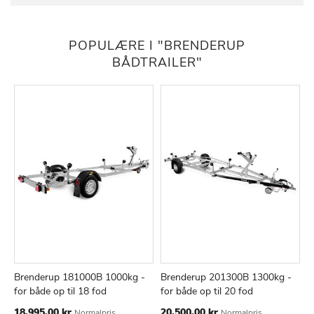
POPULÆRE I "BRENDERUP
BÅDTRAILER"
Brenderup 181000B 1000kg -
Brenderup 201300B 1300kg -
B
TILFØJ
SAMMENLIGN
TILFØJ
SAMMEN
Læg i kurv
Læg i kurv
for både op til 18 fod
for både op til 20 fod
b
TIL
TIL
Tilbudspris
Tilbudspris
Ti
18.995,00 kr
20.500,00 kr
2
Normalpris
Normalpris