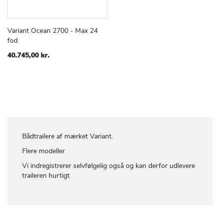
Variant Ocean 2700 - Max 24
TILFØJ
SAMMENLIGN
Læg i kurv
fod
TIL
ØNSKE
40.745,00 kr.
LISTE
Bådtrailere af mærket Variant.
Flere modeller
Vi indregistrerer selvfølgelig også og kan derfor udlevere
traileren hurtigt