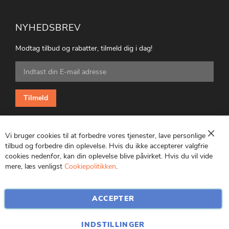
NYHEDSBREV
Modtag tilbud og rabatter, tilmeld dig i dag!
Tilmeld
dig
vores
nyhedsbrev:
Tilmeld
Vi bruger cookies til at forbedre vores tjenester, lave personlige
Luk
tilbud og forbedre din oplevelse. Hvis du ikke accepterer valgfrie
cookies nedenfor, kan din oplevelse blive påvirket. Hvis du vil vide
CVR: 25847369
mere, læs venligst
Cookiepolitikken
.
ACCEPTER
INDSTILLINGER