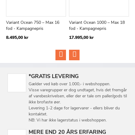
Variant Ocean 750 – Max 16
Variant Ocean 1000 – Max 18
V
TILFØJ
SAMMENLIGN
TILFØJ
SAMMEN
Læg i kurv
Læg i kurv
fod - Kampagnepris
fod - Kampagnepris
f
TIL
TIL
8.495,00 kr
17.995,00 kr
2
ØNSKE
ØNSKE
LISTE
LISTE
*GRATIS LEVERING
Gælder ved køb over 1.000,- i webshoppen.
Visse varegrupper er dog undtaget, hvis det fremgår
af varebeskrivelsen, eller der er tale om paller/gods til
ikke brofaste øer.
Levering 1-2 dage for lagervarer - ellers bliver du
kontaktet.
NB: Vi har ikke lagerstatus i webshoppen.
MERE END 20 ÅRS ERFARING