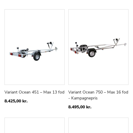
Variant Ocean 451 – Max 13 fod
Variant Ocean 750 – Max 16 fod
TILFØJ
SAMMENLIGN
TILFØJ
SAMMEN
Læg i kurv
Læg i kurv
- Kampagnepris
TIL
TIL
8.425,00 kr.
ØNSKE
ØNSKE
8.495,00 kr.
LISTE
LISTE