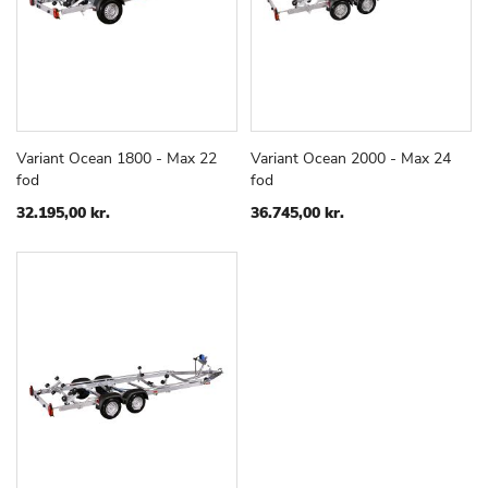
Variant Ocean 1800 - Max 22
Variant Ocean 2000 - Max 24
TILFØJ
SAMMENLIGN
TILFØJ
SAMMEN
Læg i kurv
Læg i kurv
fod
fod
TIL
TIL
ØNSKE
ØNSKE
32.195,00 kr.
36.745,00 kr.
LISTE
LISTE