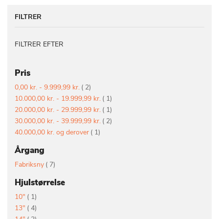
FILTRER
FILTRER EFTER
Pris
vare
0,00 kr.
-
9.999,99 kr.
2
vare
10.000,00 kr.
-
19.999,99 kr.
1
vare
20.000,00 kr.
-
29.999,99 kr.
1
vare
30.000,00 kr.
-
39.999,99 kr.
2
vare
40.000,00 kr.
og derover
1
Årgang
vare
Fabriksny
7
Hjulstørrelse
vare
10"
1
vare
13"
4
vare