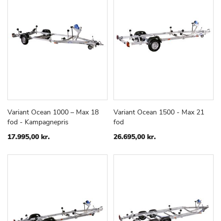
Variant Ocean 1000 – Max 18
Variant Ocean 1500 - Max 21
TILFØJ
SAMMENLIGN
TILFØJ
SAMMEN
Læg i kurv
Læg i kurv
fod - Kampagnepris
fod
TIL
TIL
ØNSKE
ØNSKE
17.995,00 kr.
26.695,00 kr.
LISTE
LISTE