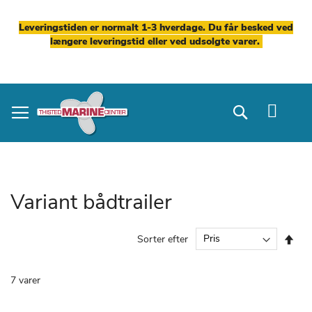
Leveringstiden er normalt 1-3 hverdage. Du får besked ved
længere leveringstid eller ved udsolgte varer.
Skip
to
Search
Content
Variant bådtrailer
Fal
Sorter efter
ord
7
varer