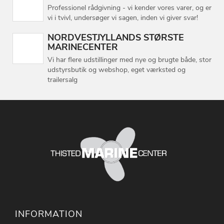
Professionel rådgivning - vi kender vores varer, og er
vi i tvivl, undersøger vi sagen, inden vi giver svar!
NORDVESTJYLLANDS STØRSTE
MARINECENTER
Vi har flere udstillinger med nye og brugte både, stor
udstyrsbutik og webshop, eget værksted og
trailersalg
INFORMATION