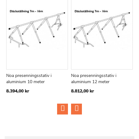
Noa presenningsstativ i
Noa presenningsstativ i
N
TILFØJ
SAMMENLIGN
TILFØJ
SAMMEN
Læg i kurv
Læg i kurv
aluminium 10 meter
aluminium 12 meter
6
TIL
TIL
8.394,00 kr
8.812,00 kr
ØNSKE
ØNSKE
LISTE
LISTE