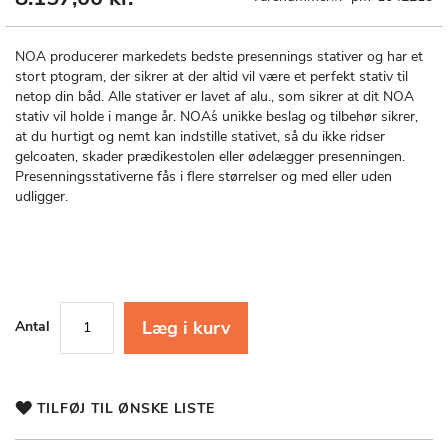
til
starten
af
NOA producerer markedets bedste presennings stativer og har et
billedgalleriet
stort ptogram, der sikrer at der altid vil være et perfekt stativ til
netop din båd. Alle stativer er lavet af alu., som sikrer at dit NOA
stativ vil holde i mange år. NOA´s unikke beslag og tilbehør sikrer,
at du hurtigt og nemt kan indstille stativet, så du ikke ridser
gelcoaten, skader prædikestolen eller ødelægger presenningen.
Presenningsstativerne fås i flere størrelser og med eller uden
udligger.
Læg i kurv
Antal
TILFØJ TIL ØNSKE LISTE