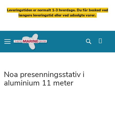
Leveringstiden er normalt 1-3 hverdage. Du får besked ved
længere leveringstid eller ved udsolgte varer.
Skip
to
Search
Content
Noa presenningsstativ i
aluminium 11 meter
Gå
til
slutningen
af