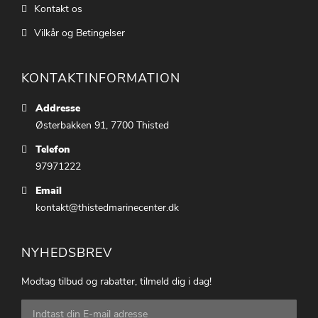
Kontakt os
Vilkår og Betingelser
KONTAKTINFORMATION
Addresse
Østerbakken 91, 7700 Thisted
Telefon
97971222
Email
kontakt@thistedmarinecenter.dk
NYHEDSBREV
Modtag tilbud og rabatter, tilmeld dig i dag!
Tilmeld
dig