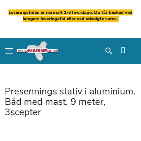
Leveringstiden er normalt 1-3 hverdage. Du får besked ved
længere leveringstid eller ved udsolgte varer.
Skip
to
Search
Content
Presennings stativ i aluminium.
Båd med mast. 9 meter,
3scepter
Gå
til
slutningen