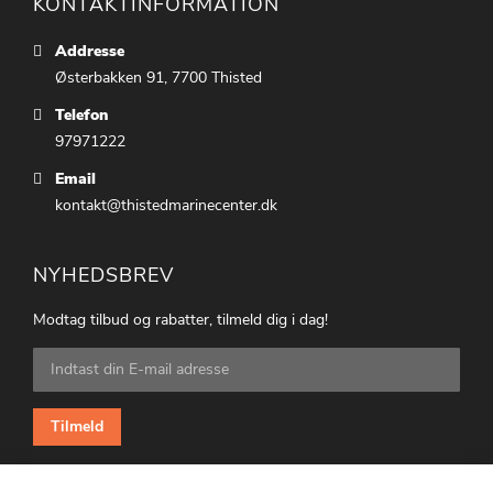
KONTAKTINFORMATION
Addresse
Østerbakken 91, 7700 Thisted
Telefon
97971222
Email
kontakt@thistedmarinecenter.dk
NYHEDSBREV
Modtag tilbud og rabatter, tilmeld dig i dag!
Tilmeld
dig
vores
nyhedsbrev:
Tilmeld