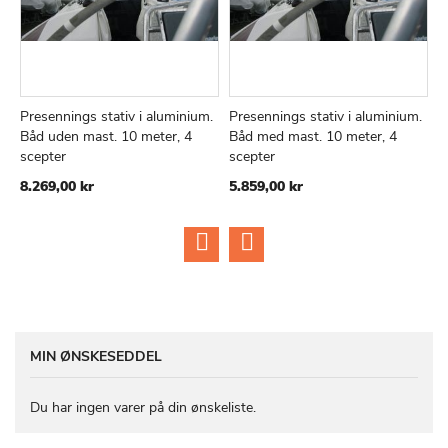
Presennings stativ i aluminium.
Presennings stativ i aluminium.
P
TILFØJ
SAMMENLIGN
TILFØJ
SAMMEN
Læg i kurv
Læg i kurv
Båd uden mast. 10 meter, 4
Båd med mast. 10 meter, 4
B
TIL
TIL
scepter
scepter
s
ØNSKE
ØNSKE
8.269,00 kr
5.859,00 kr
8
LISTE
LISTE
MIN ØNSKESEDDEL
Du har ingen varer på din ønskeliste.