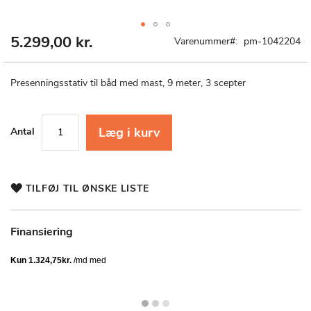
5.299,00 kr.
Gå
Varenummer
pm-1042204
til
starten
af
Presenningsstativ til båd med mast, 9 meter, 3 scepter
billedgalleriet
Læg i kurv
Antal
TILFØJ TIL ØNSKE LISTE
Finansiering